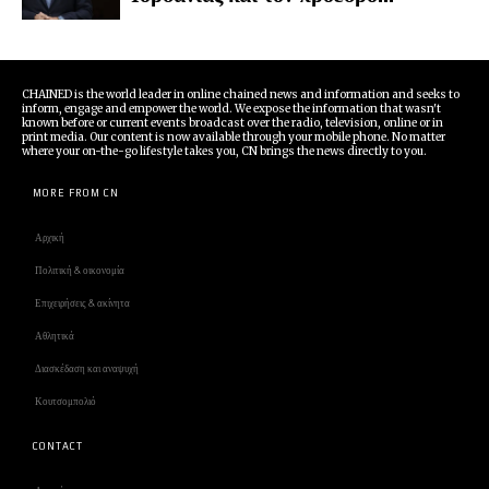
CHAINED is the world leader in online chained news and information and seeks to
inform, engage and empower the world. We expose the information that wasn't
known before or current events broadcast over the radio, television, online or in
print media. Our content is now available through your mobile phone. No matter
where your on-the-go lifestyle takes you, CN brings the news directly to you.
MORE FROM CN
Αρχική
Πολιτική & οικονομία
Επιχειρήσεις & ακίνητα
Αθλητικά
Διασκέδαση και αναψυχή
Κουτσομπολιό
CONTACT