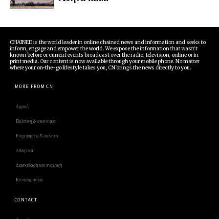
CHAINED is the world leader in online chained news and information and seeks to
inform, engage and empower the world. We expose the information that wasn't
known before or current events broadcast over the radio, television, online or in
print media. Our content is now available through your mobile phone. No matter
where your on-the-go lifestyle takes you, CN brings the news directly to you.
MORE FROM CN
Αρχική
Πολιτική & οικονομία
Επιχειρήσεις & ακίνητα
Αθλητικά
Διασκέδαση και αναψυχή
Κουτσομπολιό
CONTACT