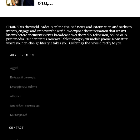
στις...
CHAINED is the world leader in online chained news and information and seeks to
inform, engage and empower the world. We expose the information that wasn't
known before or current events broadcast over the radio, television, online or in
print media. Our content is now available through your mobile phone. No matter
where your on-the-go lifestyle takes you, CN brings the news directly to you.
MORE FROM CN
Αρχική
Πολιτική & οικονομία
Επιχειρήσεις & ακίνητα
Αθλητικά
Διασκέδαση και αναψυχή
Κουτσομπολιό
CONTACT