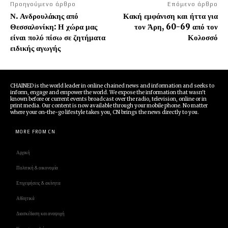
Προηγούμενο άρθρο
Επόμενο άρθρο
Ν. Ανδρουλάκης από
Κακή εμφάνιση και ήττα για
Θεσσαλονίκη: Η χώρα μας
τον Άρη, 60-69 από τον
είναι πολύ πίσω σε ζητήματα
Κολοσσό
ειδικής αγωγής
CHAINED is the world leader in online chained news and information and seeks to
inform, engage and empower the world. We expose the information that wasn't
known before or current events broadcast over the radio, television, online or in
print media. Our content is now available through your mobile phone. No matter
where your on-the-go lifestyle takes you, CN brings the news directly to you.
MORE FROM CN
Αρχική
Πολιτική & οικονομία
Επιχειρήσεις & ακίνητα
Αθλητικά
Διασκέδαση και αναψυχή