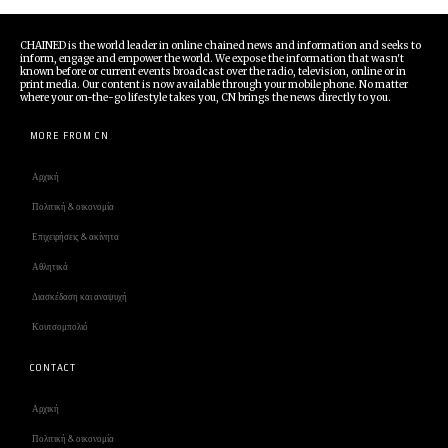
CHAINED is the world leader in online chained news and information and seeks to
inform, engage and empower the world. We expose the information that wasn't
known before or current events broadcast over the radio, television, online or in
print media. Our content is now available through your mobile phone. No matter
where your on-the-go lifestyle takes you, CN brings the news directly to you.
MORE FROM CN
Αρχική
Πολιτική & οικονομία
Επιχειρήσεις & ακίνητα
Αθλητικά
Διασκέδαση και αναψυχή
Κουτσομπολιό
CONTACT
Αρχική
Πολιτική & οικονομία