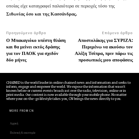
οποίας είχε καταγραφεί παλαιότερα σε περιοχές τόσο της
Σιθωνίας όσο και της Κασσάνδρας.
Προηγούμενο άρθρο
Επόμενο άρθρο
Ο Μπακαγιόκο υπέστη θλάση
Αποστολάκης για ΣΥΡΙΖΑ:
και θα μείνει εκτός δράσης
Περιμένω να ακούσω τον
για τον ΠΑΟΚ για σχεδόν
Αλέξη Τσίπρα, πριν πάρω τις
δύο μήνες
προσωπικές μου αποφάσεις
CHAINED is the world leader in online chained news and information and seeks to
inform, engage and empower the world. We expose the information that wasn't
known before or current events broadcast over the radio, television, online or in
print media. Our content is now available through your mobile phone. No matter
where your on-the-go lifestyle takes you, CN brings the news directly to you.
MORE FROM CN
Αρχική
Πολιτική & οικονομία