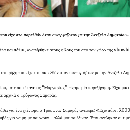
ου είχε στο παρελθόν όταν συνεργαζόταν με την Άντζελα Δημητρίου…
 και πάλι», αναφέρθηκε στους φίλους του από τον χώρο της showbiz, 
τη ρήξη που είχε στο παρελθόν όταν συνεργαζόταν με την Άντζελα Δημ
υ, τότε που έκανε τις “Μαργαρίτες”, είχαμε μία παρεξήγηση. Είχα μπει μ
ίπε αρχικά ο Τρύφωνας Σαμαράς.
λάβει για ένα χτένισμα ο Τρύφωνας Σαμαράς ανέφερε: «Έχω πάρει 3.000 
βός για να μη με παίρνουν… αλλά μου τα έδιναν. Έτσι ανέβηκαν οι τιμέ