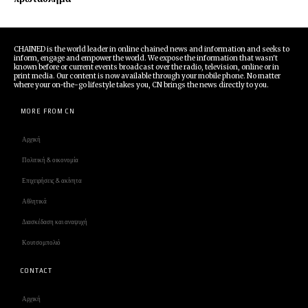
CHAINED is the world leader in online chained news and information and seeks to
inform, engage and empower the world. We expose the information that wasn't
known before or current events broadcast over the radio, television, online or in
print media. Our content is now available through your mobile phone. No matter
where your on-the-go lifestyle takes you, CN brings the news directly to you.
MORE FROM CN
Αρχική
Πολιτική & οικονομία
Επιχειρήσεις & ακίνητα
Αθλητικά
Διασκέδαση και αναψυχή
Κουτσομπολιό
CONTACT
Αρχική