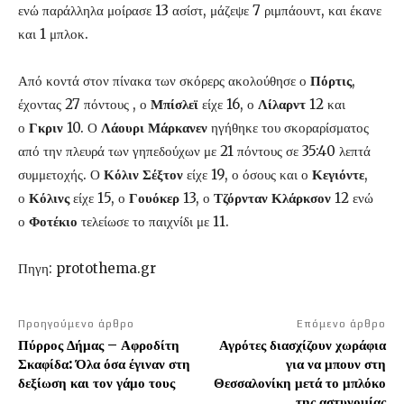
ενώ παράλληλα μοίρασε 13 ασίστ, μάζεψε 7 ριμπάουντ, και έκανε
και 1 μπλοκ.
Από κοντά στον πίνακα των σκόρερς ακολούθησε ο
Πόρτις
,
έχοντας 27 πόντους , ο
Μπίσλεϊ
είχε 16, ο
Λίλαρντ
12 και
ο
Γκριν
10. Ο
Λάουρι Μάρκανεν
ηγήθηκε του σκοραρίσματος
από την πλευρά των γηπεδούχων με 21 πόντους σε 35:40 λεπτά
συμμετοχής. Ο
Κόλιν Σέξτον
είχε 19, ο όσους και ο
Κεγιόντε
,
ο
Κόλινς
είχε 15, ο
Γουόκερ
13, ο
Τζόρνταν Κλάρκσον
12 ενώ
ο
Φοτέκιο
τελείωσε το παιχνίδι με 11.
Πηγη: protothema.gr
Προηγούμενο άρθρο
Επόμενο άρθρο
Πύρρος Δήμας – Αφροδίτη
Αγρότες διασχίζουν χωράφια
Σκαφίδα: Όλα όσα έγιναν στη
για να μπουν στη
δεξίωση και τον γάμο τους
Θεσσαλονίκη μετά το μπλόκο
της αστυνομίας