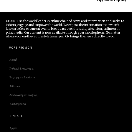
CHAINED is the world leader in online chained news and information and seeks to
inform, engage and empower the world. We expose the information that wasn't
known before or current events broadcast over the radio, television, online or in
print media. Our content is now available through your mobile phone. No matter
where your on-the-go lifestyle takes you, CN brings the news directly to you.
MORE FROM CN
Αρχική
Πολιτική & οικονομία
Επιχειρήσεις & ακίνητα
Αθλητικά
Διασκέδαση και αναψυχή
Κουτσομπολιό
CONTACT
Αρχική