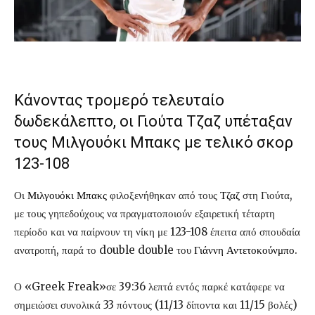
Κάνοντας τρομερό τελευταίο
δωδεκάλεπτο, οι Γιούτα Τζαζ υπέταξαν
τους Μιλγουόκι Μπακς με τελικό σκορ
123-108
Οι
Μιλγουόκι Μπακς
φιλοξενήθηκαν από τους
Τζαζ
στη Γιούτα,
με τους γηπεδούχους να πραγματοποιούν εξαιρετική τέταρτη
περίοδο και να παίρνουν τη νίκη με 123-108 έπειτα από σπουδαία
ανατροπή, παρά το double double του
Γιάννη Αντετοκούνμπο
.
Ο «Greek Freak»σε 39:36 λεπτά εντός παρκέ κατάφερε να
σημειώσει συνολικά 33 πόντους (11/13 δίποντα και 11/15 βολές)