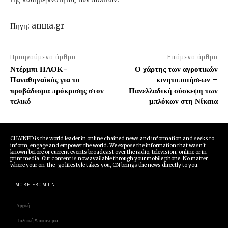
Πηγη: amna.gr
Προηγούμενο άρθρο
Επόμενο άρθρο
Ντέρμπι ΠΑΟΚ-
Ο χάρτης των αγροτικών
Παναθηναϊκός για το
κινητοποιήσεων –
προβάδισμα πρόκρισης στον
Πανελλαδική σύσκεψη των
τελικό
μπλόκων στη Νίκαια
CHAINED is the world leader in online chained news and information and seeks to
inform, engage and empower the world. We expose the information that wasn't
known before or current events broadcast over the radio, television, online or in
print media. Our content is now available through your mobile phone. No matter
where your on-the-go lifestyle takes you, CN brings the news directly to you.
MORE FROM CN
Αρχική
Πολιτική & οικονομία