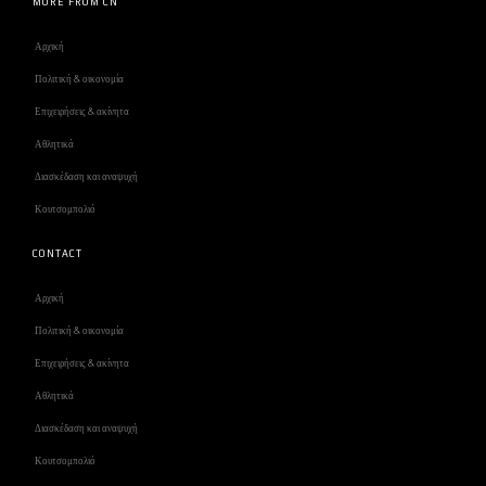
MORE FROM CN
Αρχική
Πολιτική & οικονομία
Επιχειρήσεις & ακίνητα
Αθλητικά
Διασκέδαση και αναψυχή
Κουτσομπολιό
CONTACT
Αρχική
Πολιτική & οικονομία
Επιχειρήσεις & ακίνητα
Αθλητικά
Διασκέδαση και αναψυχή
Κουτσομπολιό