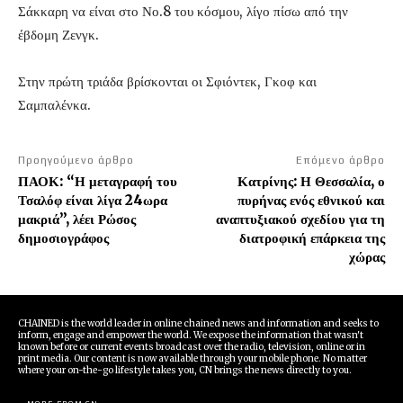
Σάκκαρη να είναι στο Νο.8 του κόσμου, λίγο πίσω από την
έβδομη Ζενγκ.
Στην πρώτη τριάδα βρίσκονται οι Σφιόντεκ, Γκοφ και
Σαμπαλένκα.
Προηγούμενο άρθρο
Επόμενο άρθρο
ΠΑΟΚ: “Η μεταγραφή του
Κατρίνης: Η Θεσσαλία, ο
Τσαλόφ είναι λίγα 24ωρα
πυρήνας ενός εθνικού και
μακριά”, λέει Ρώσος
αναπτυξιακού σχεδίου για τη
δημοσιογράφος
διατροφική επάρκεια της
χώρας
CHAINED is the world leader in online chained news and information and seeks to
inform, engage and empower the world. We expose the information that wasn't
known before or current events broadcast over the radio, television, online or in
print media. Our content is now available through your mobile phone. No matter
where your on-the-go lifestyle takes you, CN brings the news directly to you.