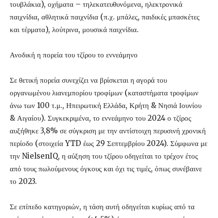
τουβλάκια), οχήματα – τηλεκατευθυνόμενα, ηλεκτρονικά
παιχνίδια, αθλητικά παιχνίδια (π.χ. μπάλες, παιδικές μπασκέτες
και τέρματα), λούτρινα, μουσικά παιχνίδια.
Ανοδική η πορεία του τζίρου το εννεάμηνο
Σε θετική πορεία συνεχίζει να βρίσκεται η αγορά του
οργανωμένου λιανεμπορίου τροφίμων (καταστήματα τροφίμων
άνω των 100 τ.μ., Ηπειρωτική Ελλάδα, Κρήτη & Νησιά Ιουνίου
& Αιγαίου). Συγκεκριμένα, το εννεάμηνο του 2024 ο τζίρος
αυξήθηκε 3,8% σε σύγκριση με την αντίστοιχη περυσινή χρονική
περίοδο (στοιχεία YTD έως 29 Σεπτεμβρίου 2024). Σύμφωνα με
την NielsenIQ, η αύξηση του τζίρου οδηγείται το τρέχον έτος
από τους πωλούμενους όγκους και όχι τις τιμές, όπως συνέβαινε
το 2023.
Σε επίπεδο κατηγοριών, η τάση αυτή οδηγείται κυρίως από τα