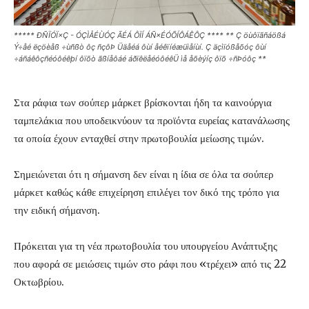
***** ÐÑÏÓÏ×Ç - ÓÇÌÅÉÙÓÇ ÃÉÁ ÔÏÍ ÁÑ×ÉÓÕÍÔÁÊÔÇ **** ** Ç öùôïãñáößá
Ý÷åé ëçöèåß ÷ùñßò ôç ñçôÞ Üäåéá ôùí åéêïíéæüìåíùí. Ç äçìïóßåõóç ôùí
÷áñáêôçñéóôéêþí ôïõò ãßíåôáé áðïêëåéóôéêÜ ìå åõèýíç ôïõ ÷ñÞóôç **
Στα ράφια των σούπερ μάρκετ βρίσκονται ήδη τα καινούργια
ταμπελάκια που υποδεικνύουν τα προϊόντα ευρείας κατανάλωσης
τα οποία έχουν ενταχθεί στην πρωτοβουλία μείωσης τιμών.
Σημειώνεται ότι η σήμανση δεν είναι η ίδια σε όλα τα σούπερ
μάρκετ καθώς κάθε επιχείρηση επιλέγει τον δικό της τρόπο για
την ειδική σήμανση.
Πρόκειται για τη νέα πρωτοβουλία του υπουργείου Ανάπτυξης
που αφορά σε μειώσεις τιμών στο ράφι που «τρέχει» από τις 22
Οκτωβρίου.