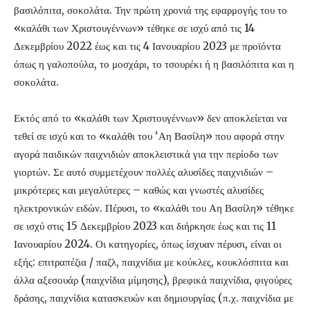
βασιλόπιτα, σοκολάτα. Την πρώτη χρονιά της εφαρμογής του το
«καλάθι των Χριστουγέννων» τέθηκε σε ισχύ από τις 14
Δεκεμβρίου 2022 έως και τις 4 Ιανουαρίου 2023 με προϊόντα
όπως η γαλοπούλα, το μοσχάρι, το τσουρέκι ή η βασιλόπιτα και η
σοκολάτα.
Εκτός από το «καλάθι των Χριστουγέννων» δεν αποκλείεται να
τεθεί σε ισχύ και το «καλάθι του ‘Αη Βασίλη» που αφορά στην
αγορά παιδικών παιχνιδιών αποκλειστικά για την περίοδο των
γιορτών. Σε αυτό συμμετέχουν πολλές αλυσίδες παιχνιδιών –
μικρότερες και μεγαλύτερες – καθώς και γνωστές αλυσίδες
ηλεκτρονικών ειδών. Πέρυσι, το «καλάθι του Αη Βασίλη» τέθηκε
σε ισχύ στις 15 Δεκεμβρίου 2023 και διήρκησε έως και τις 11
Ιανουαρίου 2024. Οι κατηγορίες, όπως ίσχυαν πέρυσι, είναι οι
εξής: επιτραπέζια / παζλ, παιχνίδια με κούκλες, κουκλόσπιτα και
άλλα αξεσουάρ (παιχνίδια μίμησης), βρεφικά παιχνίδια, φιγούρες
δράσης, παιχνίδια κατασκευών και δημιουργίας (π.χ. παιχνίδια με