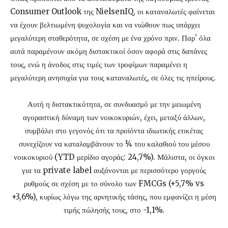
Consumer Outlook της NielsenIQ, οι καταναλωτές φαίνεται
να έχουν βελτιωμένη ψυχολογία και να νιώθουν πως υπάρχει
μεγαλύτερη σταθερότητα, σε σχέση με ένα χρόνο πριν. Παρ’ όλα
αυτά παραμένουν ακόμη διστακτικοί όσον αφορά στις δαπάνες
τους, ενώ η άνοδος στις τιμές των τροφίμων παραμένει η
μεγαλύτερη ανησυχία για τους καταναλωτές, σε όλες τις ηπείρους.
Αυτή η διστακτικότητα, σε συνδυασμό με την μειωμένη
αγοραστική δύναμη των νοικοκυριών, έχει, μεταξύ άλλων,
συμβάλει στο γεγονός ότι τα προϊόντα ιδιωτικής ετικέτας
συνεχίζουν να καταλαμβάνουν το ¼ του καλαθιού του μέσου
νοικοκυριού (YTD μερίδιο αγοράς: 24,7%). Μάλιστα, οι όγκοι
για τα private label αυξάνονται με περισσότερο γοργούς
ρυθμούς σε σχέση με το σύνολο των FMCGs (+5,7% vs
+3,6%), κυρίως λόγω της αρνητικής τάσης, που εμφανίζει η μέση
τιμής πώλησής τους, στο -1,1%.