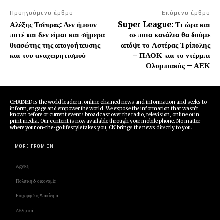
Προηγούμενο άρθρο
Επόμενο άρθρο
Αλέξης Τσίπρας: Δεν ήμουν
Super League: Τι ώρα και
ποτέ και δεν είμαι και σήμερα
σε ποια κανάλια θα δούμε
θιασώτης της απογοήτευσης
απόψε το Αστέρας Τρίπολης
και του αναχωρητισμού
– ΠΑΟΚ και το ντέρμπι
Ολυμπιακός – ΑΕΚ
CHAINED is the world leader in online chained news and information and seeks to
inform, engage and empower the world. We expose the information that wasn't
known before or current events broadcast over the radio, television, online or in
print media. Our content is now available through your mobile phone. No matter
where your on-the-go lifestyle takes you, CN brings the news directly to you.
MORE FROM CN
Αρχική
Πολιτική & οικονομία
Επιχειρήσεις & ακίνητα
Αθλητικά