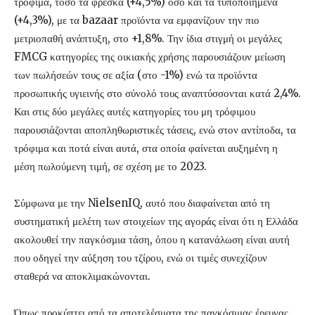
τρόφιμα, τόσο τα φρέσκα (+4,5%) όσο και τα τυποποιημένα
(+4,3%), με τα bazaar προϊόντα να εμφανίζουν την πιο
μετριοπαθή ανάπτυξη, στο +1,8%. Την ίδια στιγμή οι μεγάλες
FMCG κατηγορίες της οικιακής χρήσης παρουσιάζουν μείωση
των πωλήσεών τους σε αξία (στο -1%) ενώ τα προϊόντα
προσωπικής υγιεινής στο σύνολό τους αναπτύσσονται κατά 2,4%.
Και στις δύο μεγάλες αυτές κατηγορίες του μη τρόφιμου
παρουσιάζονται αποπληθωριστικές τάσεις, ενώ στον αντίποδα, τα
τρόφιμα και ποτά είναι αυτά, στα οποία φαίνεται αυξημένη η
μέση πωλούμενη τιμή, σε σχέση με το 2023.
Σύμφωνα με την NielsenIQ, αυτό που διαφαίνεται από τη
συστηματική μελέτη των στοιχείων της αγοράς είναι ότι η Ελλάδα
ακολουθεί την παγκόσμια τάση, όπου η κατανάλωση είναι αυτή
που οδηγεί την αύξηση του τζίρου, ενώ οι τιμές συνεχίζουν
σταθερά να αποκλιμακώνονται.
Όπως προκύπτει από τα αποτελέσματα της παγκόσμιας έρευνας