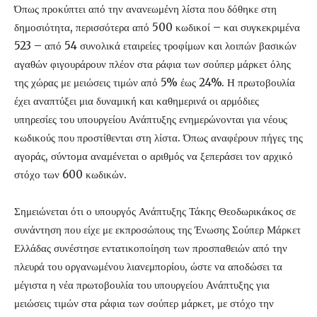
Όπως προκύπτει από την ανανεωμένη λίστα που δόθηκε στη
δημοσιότητα, περισσότερα από 500 κωδικοί – και συγκεκριμένα
523 – από 54 συνολικά εταιρείες τροφίμων και λοιπών βασικών
αγαθών φιγουράρουν πλέον στα ράφια των σούπερ μάρκετ όλης
της χώρας με μειώσεις τιμών από 5% έως 24%. Η πρωτοβουλία
έχει αναπτύξει μια δυναμική και καθημερινά οι αρμόδιες
υπηρεσίες του υπουργείου Ανάπτυξης ενημερώνονται για νέους
κωδικούς που προστίθενται στη λίστα. Όπως αναφέρουν πήγες της
αγοράς, σύντομα αναμένεται ο αριθμός να ξεπεράσει τον αρχικό
στόχο των 600 κωδικών.
Σημειώνεται ότι ο υπουργός Ανάπτυξης Τάκης Θεοδωρικάκος σε
συνάντηση που είχε με εκπροσώπους της Ένωσης Σούπερ Μάρκετ
Ελλάδας συνέστησε εντατικοποίηση των προσπαθειών από την
πλευρά του οργανωμένου λιανεμπορίου, ώστε να αποδώσει τα
μέγιστα η νέα πρωτοβουλία του υπουργείου Ανάπτυξης για
μειώσεις τιμών στα ράφια των σούπερ μάρκετ, με στόχο την