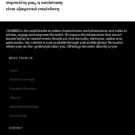
συμπολίτη μας, η κατάσταση
είναι εξαιρετικά επικίνδυνη
CHAINED is the world leader in online chained news and information and seeks to
inform, engage and empower the world. We expose the information that wasn't
known before or current events broadcast over the radio, television, online or in
print media. Our content is now available through your mobile phone. No matter
where your on-the-go lifestyle takes you, CN brings the news directly to you.
MORE FROM CN
Αρχική
Πολιτική & οικονομία
Επιχειρήσεις & ακίνητα
Αθλητικά
Διασκέδαση και αναψυχή
Κουτσομπολιό
CONTACT