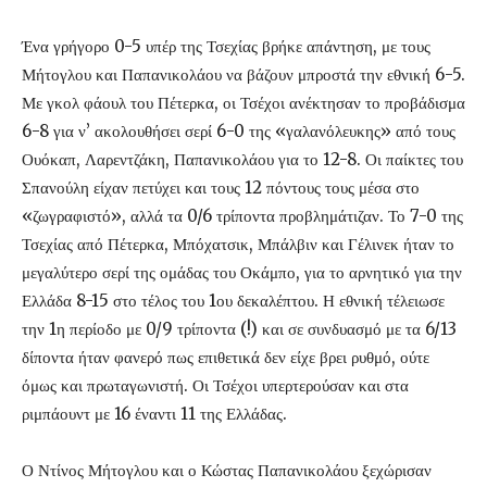
Ένα γρήγορο 0-5 υπέρ της Τσεχίας βρήκε απάντηση, με τους
Μήτογλου και Παπανικολάου να βάζουν μπροστά την εθνική 6-5.
Με γκολ φάουλ του Πέτερκα, οι Τσέχοι ανέκτησαν το προβάδισμα
6-8 για ν’ ακολουθήσει σερί 6-0 της «γαλανόλευκης» από τους
Ουόκαπ, Λαρεντζάκη, Παπανικολάου για το 12-8. Οι παίκτες του
Σπανούλη είχαν πετύχει και τους 12 πόντους τους μέσα στο
«ζωγραφιστό», αλλά τα 0/6 τρίποντα προβλημάτιζαν. Το 7-0 της
Τσεχίας από Πέτερκα, Μπόχατσικ, Μπάλβιν και Γέλινεκ ήταν το
μεγαλύτερο σερί της ομάδας του Οκάμπο, για το αρνητικό για την
Ελλάδα 8-15 στο τέλος του 1ου δεκαλέπτου. Η εθνική τέλειωσε
την 1η περίοδο με 0/9 τρίποντα (!) και σε συνδυασμό με τα 6/13
δίποντα ήταν φανερό πως επιθετικά δεν είχε βρει ρυθμό, ούτε
όμως και πρωταγωνιστή. Οι Τσέχοι υπερτερούσαν και στα
ριμπάουντ με 16 έναντι 11 της Ελλάδας.
Ο Ντίνος Μήτογλου και ο Κώστας Παπανικολάου ξεχώρισαν