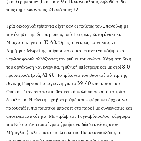
(και 6 ριμπάουντ) και τους 9 ο Παπανικολάου, δηλαδή οι δυο
τους σημείωσαν τους 23 από τους 32.
Τρία διαδοχικά τρίποντα δέχτηκαν οι παίκτες του Σπανούλη με
την έναρξη της 3ης περιόδου, από Πέτερκα, Σατοράνσκι και
Μπόχατσικ, για το 33-40. Όμως, ο νεαρός πόιντ γκαρντ
Δημήτρης Μωραϊτης μοίρασε ασίστ και έκανε ένα κόψιμο και
κέρδισε φάουλ αλλάζοντας τον ρυθμό του αγώνα. Χάρη στη δική
του οργάνωση και ενέργεια, η εθνική επέστρεψε και με σερί 8-0
προσπέρασε ξανά, 41-40. Το τρίποντο του βασικού σέντερ της
εθνικής Γιώργου Παπαγιάννη για το 39-40 από ασίστ του
Ουόκαπ ήταν από τα πιο θεαματικά καλάθια σε αυτό το τρίτο
δεκάλεπτο. Η εθνική είχε βρει ρυθμό και… φόρα και άρχισε να
παρουσιάζει πιο ποιοτικό μπάσκετ στο παρκέ με συνεργασίες και
αποτελεσματικότητα. Με ντράιβ του Ρογκαβόπουλου, κάρφωμα
του Κώστα Αντετοκούνμπο (μπήκε να δώσει ανάσες στον
Μήτογλου), κλεψίματα και λέι απ του Παπαπανικολάου, το
αντιπροσωπευτικό συγκρότημα βρήκε απαντήσεις στην