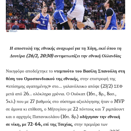
Η αποστολή της εθνικής αναχωρεί για τη Χάγη, εκεί όπου τη
Δευτέρα (26/2, 20:30) αντιμετωπίζει την εθνική Ολλανδίας
Νικηφόρο αποδείχτηκε το
ντεμπούτο του Βασίλη Σπανούλη στη
θέση του Ομοσπονδιακού της εθνικής
, στην επιστροφή της
«επίσημης αγαπημένης» στο… γαλανόλευκο απόψε (23/2) ΣΕΦ
μετά από 26… ολόκληρα χρόνια. Ο Ουόκαπ (16π., 8ρ., 8ασ.,
5κλ.) που με 27 βαθμούς στο σύστημα αξιολόγησης ήταν ο MVP
σε άμυνα κι επίθεση, ο Μήτογλου με 22 πόντους και 7 ριμπάουντ
και ο αρχηγός Παπανικολάου (16π. 8ρ.)
οδήγησαν την εθνική
σε νίκη, με 72-64, επί της Τσεχίας
, στην πρεμιέρα των