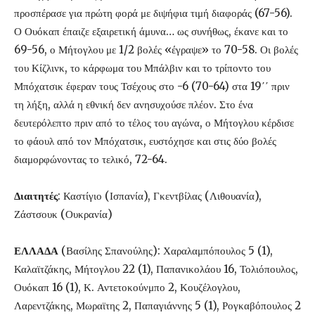
προσπέρασε για πρώτη φορά με διψήφια τιμή διαφοράς (67-56).
Ο Ουόκαπ έπαιζε εξαιρετική άμυνα… ως συνήθως, έκανε και το
69-56, ο Μήτογλου με 1/2 βολές «έγραψε» το 70-58. Οι βολές
του Κίζλινκ, το κάρφωμα του Μπάλβιν και το τρίποντο του
Μπόχατσικ έφεραν τους Τσέχους στο -6 (70-64) στα 19΄΄ πριν
τη λήξη, αλλά η εθνική δεν ανησυχούσε πλέον. Στο ένα
δευτερόλεπτο πριν από το τέλος του αγώνα, ο Μήτογλου κέρδισε
το φάουλ από τον Μπόχατσικ, ευστόχησε και στις δύο βολές
διαμορφώνοντας το τελικό, 72-64.
Διαιτητές
: Καστίγιο (Ισπανία), Γκεντβίλας (Λιθουανία),
Ζάστσουκ (Ουκρανία)
ΕΛΛΑΔΑ
(Βασίλης Σπανούλης): Χαραλαμπόπουλος 5 (1),
Καλαϊτζάκης, Μήτογλου 22 (1), Παπανικολάου 16, Τολιόπουλος,
Ουόκαπ 16 (1), Κ. Αντετοκούνμπο 2, Κουζέλογλου,
Λαρεντζάκης, Μωραϊτης 2, Παπαγιάννης 5 (1), Ρογκαβόπουλος 2