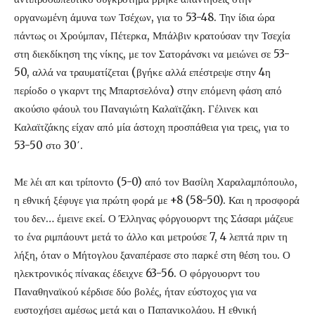
οργανωμένη άμυνα των Τσέχων, για το 53-48. Την ίδια ώρα
πάντως οι Χρούμπαν, Πέτερκα, Μπάλβιν κρατούσαν την Τσεχία
στη διεκδίκηση της νίκης, με τον Σατοράνσκι να μειώνει σε 53-
50, αλλά να τραυματίζεται (βγήκε αλλά επέστρεψε στην 4η
περίοδο ο γκαρντ της Μπαρτσελόνα) στην επόμενη φάση από
ακούσιο φάουλ του Παναγιώτη Καλαϊτζάκη. Γέλινεκ και
Καλαϊτζάκης είχαν από μία άστοχη προσπάθεια για τρεις, για το
53-50 στο 30΄.
Με λέι απ και τρίποντο (5-0) από τον Βασίλη Χαραλαμπόπουλο,
η εθνική ξέφυγε για πρώτη φορά με +8 (58-50). Και η προσφορά
του δεν… έμεινε εκεί. Ο Έλληνας φόργουορντ της Σάσαρι μάζευε
το ένα ριμπάουντ μετά το άλλο και μετρούσε 7, 4 λεπτά πριν τη
λήξη, όταν ο Μήτογλου ξαναπέρασε στο παρκέ στη θέση του. Ο
ηλεκτρονικός πίνακας έδειχνε 63-56. Ο φόργουορντ του
Παναθηναϊκού κέρδισε δύο βολές, ήταν εύστοχος για να
ευστοχήσει αμέσως μετά και ο Παπανικολάου. Η εθνική