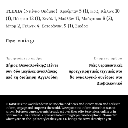
ΤΣΕΧΙΑ
(Ντιέγκο Οκάμπο): Χρούμπαν 5 (1), Κριζ, Κίζλινκ 10
(1), Πέτερκα 12 (1), Σενάλ 1, Μπάλβιν 13, Μπόχατσικ 8 (2),
Μπομ 2, Γέλινεκ 4, Σατοράνσκι 9 (1), Σικόρα
Πηγη: voria.gr
Προηγούμενο άρθρο
Επόμενο άρθρο
Δήμος Θεσσαλονίκης: Πέντε
Νέες θεραπευτικές
συν δύο μεγάλες αναπλάσεις
προεγχειρητικές τεχνικές στο
από τη διοίκηση Αγγελούδη
6ο ογκολογικό συνέδριο στο
Διαβαλκανικό
CHAINED is the world leader in online chained news and information and seeks to
inform, engage and empower the world. We expose the information that wasn't
known before or current events broadcast over the radio, television, online or in
print media. Our content is now available through your mobile phone. No matter
where your on-the-go lifestyle takes you, CN brings the news directly to you.