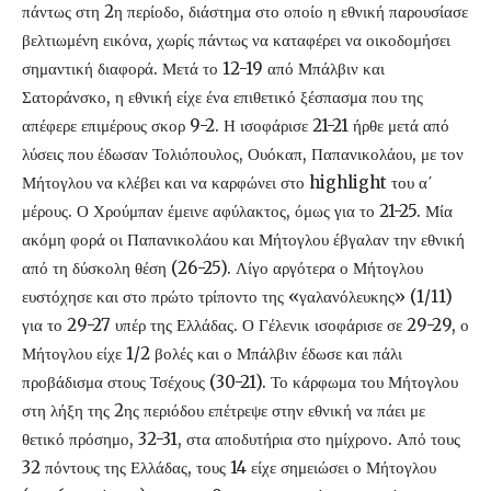
πάντως στη 2η περίοδο, διάστημα στο οποίο η εθνική παρουσίασε
βελτιωμένη εικόνα, χωρίς πάντως να καταφέρει να οικοδομήσει
σημαντική διαφορά. Μετά το 12-19 από Μπάλβιν και
Σατοράνσκο, η εθνική είχε ένα επιθετικό ξέσπασμα που της
απέφερε επιμέρους σκορ 9-2. Η ισοφάρισε 21-21 ήρθε μετά από
λύσεις που έδωσαν Τολιόπουλος, Ουόκαπ, Παπανικολάου, με τον
Μήτογλου να κλέβει και να καρφώνει στο highlight του α΄
μέρους. Ο Χρούμπαν έμεινε αφύλακτος, όμως για το 21-25. Μία
ακόμη φορά οι Παπανικολάου και Μήτογλου έβγαλαν την εθνική
από τη δύσκολη θέση (26-25). Λίγο αργότερα ο Μήτογλου
ευστόχησε και στο πρώτο τρίποντο της «γαλανόλευκης» (1/11)
για το 29-27 υπέρ της Ελλάδας. Ο Γέλενικ ισοφάρισε σε 29-29, ο
Μήτογλου είχε 1/2 βολές και ο Μπάλβιν έδωσε και πάλι
προβάδισμα στους Τσέχους (30-21). Το κάρφωμα του Μήτογλου
στη λήξη της 2ης περιόδου επέτρεψε στην εθνική να πάει με
θετικό πρόσημο, 32-31, στα αποδυτήρια στο ημίχρονο. Από τους
32 πόντους της Ελλάδας, τους 14 είχε σημειώσει ο Μήτογλου