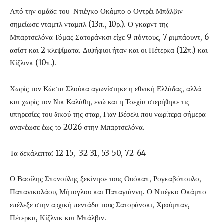
Από την ομάδα του Ντιέγκο Οκάμπο ο Οντρέι Μπάλβιν
σημείωσε νταμπλ νταμπλ (13π., 10ρ.). Ο γκαρντ της
Μπαρτσελόνα Τόμας Σατοράνκσι είχε 9 πόντους, 7 ριμπάουντ, 6
ασίστ και 2 κλεψίματα. Διψήφιοι ήταν και οι Πέτερκα (12π.) και
Κίζλινκ (10π.).
Χωρίς τον Κώστα Σλούκα αγωνίστηκε η εθνική Ελλάδας, αλλά
και χωρίς τον Νικ Καλάθη, ενώ και η Τσεχία στερήθηκε τις
υπηρεσίες του δικού της σταρ, Γιαν Βέσελι που νωρίτερα σήμερα
ανανέωσε έως το 2026 στην Μπαρτσελόνα.
Τα δεκάλεπτα: 12-15, 32-31, 53-50, 72-64
Ο Βασίλης Σπανούλης ξεκίνησε τους Ουόκαπ, Ρογκαβόπουλο,
Παπανικολάου, Μήτογλου και Παπαγιάννη. Ο Ντιέγκο Οκάμπο
επέλεξε στην αρχική πεντάδα τους Σατοράνσκι, Χρούμπαν,
Πέτερκα, Κίζλνικ και Μπάλβιν.