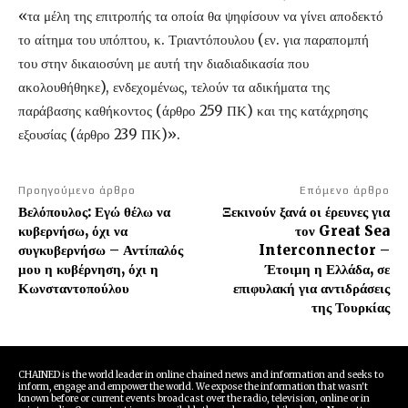
«τα μέλη της επιτροπής τα οποία θα ψηφίσουν να γίνει αποδεκτό
το αίτημα του υπόπτου, κ. Τριαντόπουλου (εν. για παραπομπή
του στην δικαιοσύνη με αυτή την διαδιαδικασία που
ακολουθήθηκε), ενδεχομένως, τελούν τα αδικήματα της
παράβασης καθήκοντος (άρθρο 259 ΠΚ) και της κατάχρησης
εξουσίας (άρθρο 239 ΠΚ)».
Προηγούμενο άρθρο
Επόμενο άρθρο
Βελόπουλος: Εγώ θέλω να
Ξεκινούν ξανά οι έρευνες για
κυβερνήσω, όχι να
τον Great Sea
συγκυβερνήσω – Αντίπαλός
Interconnector –
μου η κυβέρνηση, όχι η
Έτοιμη η Ελλάδα, σε
Κωνσταντοπούλου
επιφυλακή για αντιδράσεις
της Τουρκίας
CHAINED is the world leader in online chained news and information and seeks to
inform, engage and empower the world. We expose the information that wasn't
known before or current events broadcast over the radio, television, online or in