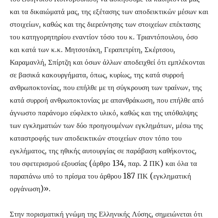
και τα δικαιώματά μας, της εξέτασης των αποδεικτικών μέσων και
στοιχείων, καθώς και της διερεύνησης των στοιχείων επέκτασης
του κατηγορητηρίου εναντίον τόσο του κ. Τριαντόπουλου, όσο
και κατά των κ.κ. Μητσοτάκη, Γεραπετρίτη, Σκέρτσου,
Καραμανλή, Σπίρτζη και όσων άλλων αποδειχθεί ότι εμπλέκονται
σε βασικά κακουργήματα, όπως, κυρίως, της κατά συρροή
ανθρωποκτονίας, που επήλθε με τη σύγκρουση των τραίνων, της
κατά συρροή ανθρωποκτονίας με απανθράκωση, που επήλθε από
άγνωστο παράνομο εύφλεκτο υλικό, καθώς και της υπόθαλψης
των εγκληματιών των δύο προηγουμένων εγκλημάτων, μέσω της
καταστροφής των αποδεικτικών στοιχείων στον τόπο του
εγκλήματος, της ηθικής αυτουργίας σε παράβαση καθήκοντος,
του σφετερισμού εξουσίας (άρθρο 134, παρ. 2 ΠΚ) και όλα τα
παραπάνω υπό το πρίσμα του άρθρου 187 ΠΚ (εγκληματική
οργάνωση)».
Στην πορισματική γνώμη της Ελληνικής Λύσης, σημειώνεται ότι