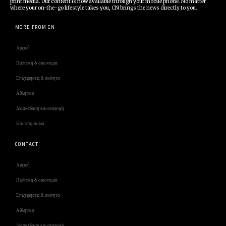
print media. Our content is now available through your mobile phone. No matter
where your on-the-go lifestyle takes you, CN brings the news directly to you.
MORE FROM CN
Αρχική
Πολιτική & οικονομία
Επιχειρήσεις & ακίνητα
Αθλητικά
Διασκέδαση και αναψυχή
Κουτσομπολιό
CONTACT
Αρχική
Πολιτική & οικονομία
Επιχειρήσεις & ακίνητα
Αθλητικά
Διασκέδαση και αναψυχή