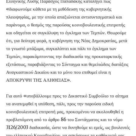
Ελληνικής Λύσης Παράσχος Παπαδάκης καταλήγει πως
«διαφωνούμε κάθετα με τη μεθόδευση της κυβερνητικής
πλειοψηφίας, με την οποία απαξιώνεται αντισυνταγματικά και
παράνομα, ο θεσμός της παρούσας κοινοβουλευτικής επιτροπής
και οδηγείται σε συγκάλυψη το έγκλημα των Τεμπών. Θεωρούμε
ότι, για δεύτερη φορά, η κυβέρνηση της Νέας Δημοκρατίας, μετά
το γνωστό μπάζωμα, συγκαλύπτει και πάλι το έγκλημα των
Τεμπών, παρακάμπτοντας την διαδικασία της προκαταρκτικής
εξετάσεως, παραβιάζοντας το Σύνταγμα και θεμελιώδεις διατάξεις
Αναγκαστικού Δικαίου και το μόνο που επιθυμεί είναι η
ΑΠΟΚΡΥΨΗ ΤΗΣ ΑΛΗΘΕΙΑΣ».
Για αυτό «υποβάλλουμε προς το Δικαστικό Συμβούλιο το αίτημα
να αναπεμφθεί η υπόθεση, πάλι, προς την παρούσα ειδική
κοινοβουλευτική επιτροπή μας, προκειμένου να ακολουθηθεί η
προβλεπόμενη από το άρθρο 86 του Συντάγματος και το νόμο
3126/2003 διαδικασία, ώστε να δυνηθούμε κι εμείς, ως βουλευτές
του ελληνικού Κοινοβουλίου, να ασκήσουμε τα καθήκοντά μας