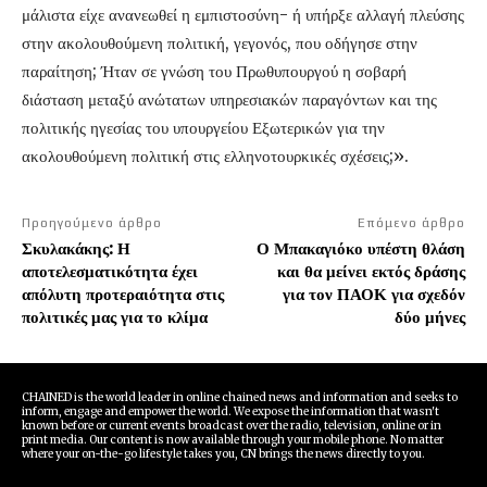
μάλιστα είχε ανανεωθεί η εμπιστοσύνη- ή υπήρξε αλλαγή πλεύσης
στην ακολουθούμενη πολιτική, γεγονός, που οδήγησε στην
παραίτηση; Ήταν σε γνώση του Πρωθυπουργού η σοβαρή
διάσταση μεταξύ ανώτατων υπηρεσιακών παραγόντων και της
πολιτικής ηγεσίας του υπουργείου Εξωτερικών για την
ακολουθούμενη πολιτική στις ελληνοτουρκικές σχέσεις;».
Προηγούμενο άρθρο
Επόμενο άρθρο
Σκυλακάκης: Η
Ο Μπακαγιόκο υπέστη θλάση
αποτελεσματικότητα έχει
και θα μείνει εκτός δράσης
απόλυτη προτεραιότητα στις
για τον ΠΑΟΚ για σχεδόν
πολιτικές μας για το κλίμα
δύο μήνες
CHAINED is the world leader in online chained news and information and seeks to
inform, engage and empower the world. We expose the information that wasn't
known before or current events broadcast over the radio, television, online or in
print media. Our content is now available through your mobile phone. No matter
where your on-the-go lifestyle takes you, CN brings the news directly to you.