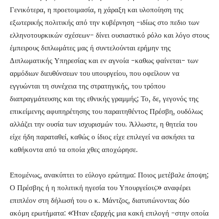
Γενικότερα, η προετοιμασία, η χάραξη και υλοποίηση της
εξωτερικής πολιτικής από την κυβέρνηση -ιδίως στο πεδιο των
ελληνοτουρκικών σχέσεων- δίνει ουσιαστικό ρόλο και λόγο στους
έμπειρους διπλωμάτες μας ή συντελούνται ερήμην της
Διπλωματικής Υπηρεσίας και εν αγνοία -καθως φαίνεται- των
αρμόδιων διευθύνσεων του υπουργείου, που οφείλουν να
εγγυώνται τη συνέχεια της στρατηγικής, του τρόπου
διαπραγμάτευσης και της εθνικής γραμμής; Το, δε, γεγονός της
επικείμενης αφυπηρέτησης του παραιτηθέντος Πρέσβη, ουδόλως
αλλάζει την ουσία των ισχυρισμών του. Άλλωστε, η θητεία του
είχε ήδη παραταθεί, καθώς ο ίδιος είχε επιλεγεί να ασκήσει τα
καθήκοντα από τα οποία χθες αποχώρησε.
Επομένως, ανακύπτει το εύλογο ερώτημα: Ποιος μετέβαλε άποψη;
Ο Πρέσβης ή η πολιτική ηγεσία του Υπουργείου;» αναφέρει
επιπλέον στη δήλωσή του ο κ. Μάντζος, διατυπώνοντας δύο
ακόμη ερωτήματα: «Ήταν εξαρχής μια κακή επιλογή -στην οποία