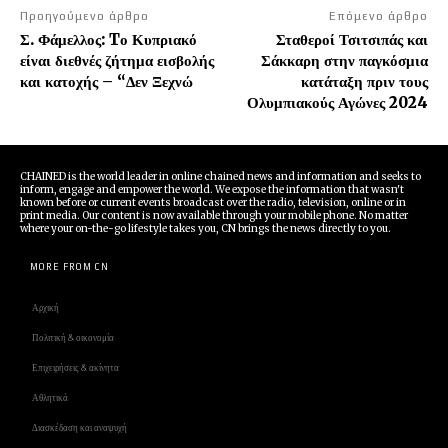
Προηγούμενο άρθρο
Επόμενο άρθρο
Σ. Φάμελλος: Tο Κυπριακό
Σταθεροί Τσιτσιπάς και
είναι διεθνές ζήτημα εισβολής
Σάκκαρη στην παγκόσμια
και κατοχής – “Δεν Ξεχνώ
κατάταξη πριν τους
Ολυμπιακούς Αγώνες 2024
CHAINED is the world leader in online chained news and information and seeks to
inform, engage and empower the world. We expose the information that wasn't
known before or current events broadcast over the radio, television, online or in
print media. Our content is now available through your mobile phone. No matter
where your on-the-go lifestyle takes you, CN brings the news directly to you.
MORE FROM CN
Αρχική
Πολιτική & οικονομία
Επιχειρήσεις & ακίνητα
Αθλητικά
Διασκέδαση και αναψυχή