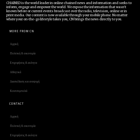
CHAINED is the world leader in online chained news and information and seeks to
inform, engage and empower the world. We expose the information that wasn't
known before or current events broadcast over the radio, television, online or in
print media. Our content is now available through your mobile phone. No matter
where your on-the-go lifestyle takes you, CN brings the news directly to you.
MORE FROM CN
Αρχική
Πολιτική & οικονομία
Επιχειρήσεις & ακίνητα
Αθλητικά
Διασκέδαση και αναψυχή
Κουτσομπολιό
CONTACT
Αρχική
Πολιτική & οικονομία
Επιχειρήσεις & ακίνητα