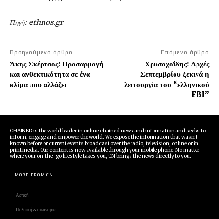
Πηγή: ethnos.gr
Προηγούμενο άρθρο
Επόμενο άρθρο
Άκης Σκέρτσος: Προσαρμογή
Χρυσοχοΐδης: Αρχές
και ανθεκτικότητα σε ένα
Σεπτεμβρίου ξεκινά η
κλίμα που αλλάζει
λειτουργία του “ελληνικού
FBI”
CHAINED is the world leader in online chained news and information and seeks to
inform, engage and empower the world. We expose the information that wasn't
known before or current events broadcast over the radio, television, online or in
print media. Our content is now available through your mobile phone. No matter
where your on-the-go lifestyle takes you, CN brings the news directly to you.
MORE FROM CN
Αρχική
Πολιτική & οικονομία