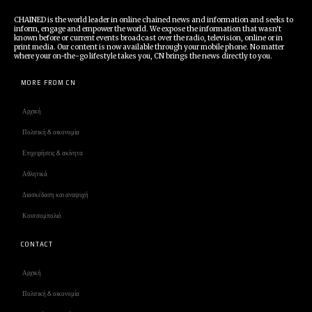
CHAINED is the world leader in online chained news and information and seeks to
inform, engage and empower the world. We expose the information that wasn't
known before or current events broadcast over the radio, television, online or in
print media. Our content is now available through your mobile phone. No matter
where your on-the-go lifestyle takes you, CN brings the news directly to you.
MORE FROM CN
Αρχική
Πολιτική & οικονομία
Επιχειρήσεις & ακίνητα
Αθλητικά
Διασκέδαση και αναψυχή
Κουτσομπολιό
CONTACT
Αρχική
Πολιτική & οικονομία