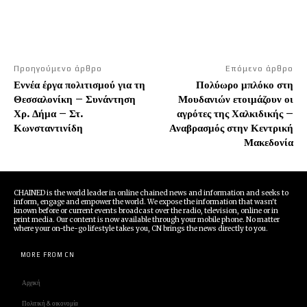
Προηγούμενο άρθρο
Επόμενο άρθρο
Εννέα έργα πολιτισμού για τη
Πολύωρο μπλόκο στη
Θεσσαλονίκη – Συνάντηση
Μουδανιών ετοιμάζουν οι
Χρ. Δήμα – Στ.
αγρότες της Χαλκιδικής –
Κωνσταντινίδη
Αναβρασμός στην Κεντρική
Μακεδονία
CHAINED is the world leader in online chained news and information and seeks to
inform, engage and empower the world. We expose the information that wasn't
known before or current events broadcast over the radio, television, online or in
print media. Our content is now available through your mobile phone. No matter
where your on-the-go lifestyle takes you, CN brings the news directly to you.
MORE FROM CN
Αρχική
Πολιτική & οικονομία