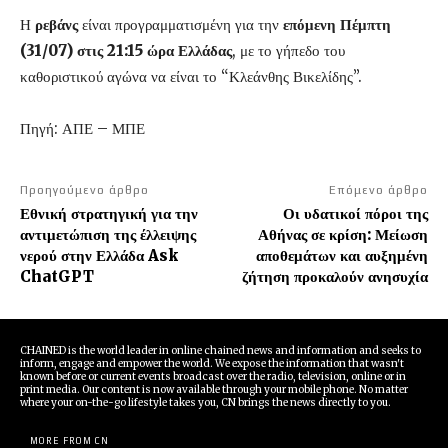
Η
ρεβάνς
είναι προγραμματισμένη για την
επόμενη Πέμπτη
(31/07) στις 21:15 ώρα Ελλάδας
, με το γήπεδο του
καθοριστικού αγώνα να είναι το “Κλεάνθης Βικελίδης”.
Πηγή: ΑΠΕ – ΜΠΕ
Προηγούμενο άρθρο
Επόμενο άρθρο
Εθνική στρατηγική για την
Οι υδατικοί πόροι της
αντιμετώπιση της έλλειψης
Αθήνας σε κρίση: Μείωση
νερού στην Ελλάδα Ask
αποθεμάτων και αυξημένη
ChatGPT
ζήτηση προκαλούν ανησυχία
CHAINED is the world leader in online chained news and information and seeks to
inform, engage and empower the world. We expose the information that wasn't
known before or current events broadcast over the radio, television, online or in
print media. Our content is now available through your mobile phone. No matter
where your on-the-go lifestyle takes you, CN brings the news directly to you.
MORE FROM CN