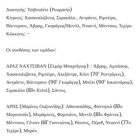
Διαιτητής: Τσιβουλέτε (Ρουμανία)
Κίτρινες: Χασαναλιζάντα, Σιμακάλα , Αντράντε, Ριμπέιρο,
Βάντερσον, Άβραμ, Γκαράγεφ/Μεντίλ, Ντιαντί, Μόντσου, Τεχέρο
Κόκκινες: –
Οι συνθέσεις των ομάδων:
ΑΡΑΖ ΝΑΧΤΣΙΒΑΝ (Ελμάρ Μπαχσίγιεφ): : Άβραμ, Αμπάσοφ,
Χασαναλιζάντα, Ριμπέιρο, Αλεξάντρε, Κόεν (70’ Ροντρίγκες),
Αντράντε, Βάντερσον (90’ Γκαράγεφ), Μπόλι (90’ Ισκαντάροφ),
Σιμακάλα (83ο Κεϊτά), Σάντος.
ΑΡΗΣ (Μαρίνος Ουζουνίδης): Αθανασιάδης, Φαντιγκά (83ο
Μορουτσάν), Μπράμπετς, Φαμπιάνο, Μεντίλ (83ο Φρίντεκ),
Μόντσου, Γένσεν (61’ Γιαννιώτας), Ράτσιτς, Πέρεθ, Ντιαντί (77ο
Τεχέρο), Μορόν.