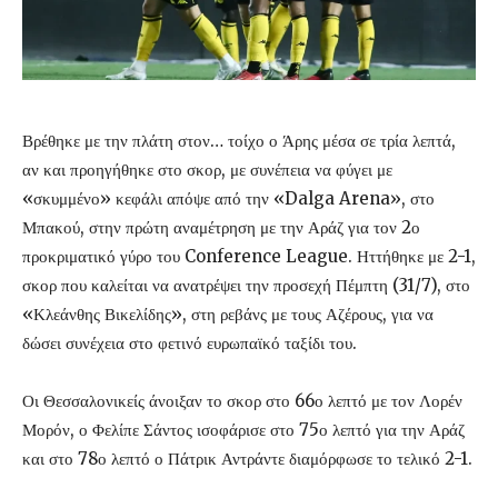
Βρέθηκε με την πλάτη στον… τοίχο ο Άρης μέσα σε τρία λεπτά,
αν και προηγήθηκε στο σκορ, με συνέπεια να φύγει με
«σκυμμένο» κεφάλι απόψε από την «Dalga Arena», στο
Μπακού, στην πρώτη αναμέτρηση με την Αράζ για τον 2ο
προκριματικό γύρο του Conference League. Ηττήθηκε με 2-1,
σκορ που καλείται να ανατρέψει την προσεχή Πέμπτη (31/7), στο
«Κλεάνθης Βικελίδης», στη ρεβάνς με τους Αζέρους, για να
δώσει συνέχεια στο φετινό ευρωπαϊκό ταξίδι του.
Οι Θεσσαλονικείς άνοιξαν το σκορ στο 66ο λεπτό με τον Λορέν
Μορόν, ο Φελίπε Σάντος ισοφάρισε στο 75ο λεπτό για την Αράζ
και στο 78ο λεπτό ο Πάτρικ Αντράντε διαμόρφωσε το τελικό 2-1.