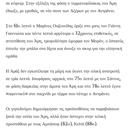
σε κόρνερ. Στην εξέλιξη της φάση ο τερματοφύλακας του Άρη
έδιωξε, με γροθιές, σε νέο σουτ των Αζέρων με τον Αντράντε.
Στο 61ο λεπτό ο Μαρίνος Ουζουνίδης έριξε στο ματς τον Γιάννη
Γιαννιώτα και πέντε λεπτά αργότερα ο 32χρονος επιθετικός, σε
αντεπίθεση του Άρη, τροφοδότησε όμορφα τον Μορόν, ο Ισπανός
έστειλε την μπάλα στα δίχτα και άνοιξε το σκορ για την ελληνική
ομάδα.
Η Αράζ δεν εγκατέλειψε τη μάχη και έκανε την ολική ανατροπή
σε τρία λεπτά. Ισοφάρισε, αρχικά, στο 75ο λεπτό με τον Σάντος,
σε φάση διαρκείας στην άμυνα του Άρη και στο 78ο λεπτό έγινε
«αφεντικό» στο παιχνίδι με τέρμα που πέτυχε ο Αντράντε.
Οι γηπεδούχοι δημιούργησαν τις προϋποθέσεις να παραβιάσουν
ξανά την εστία του Άρη, αλλά ήταν άστοχοι στην τελική
προσπάθεια με τους Αμπάσοφ (82ο), Κεϊτά (88ο).