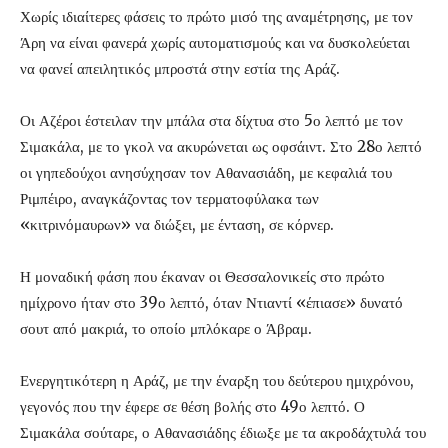
Χωρίς ιδιαίτερες φάσεις το πρώτο μισό της αναμέτρησης, με τον
Άρη να είναι φανερά χωρίς αυτοματισμούς και να δυσκολεύεται
να φανεί απειλητικός μπροστά στην εστία της Αράζ.
Οι Αζέροι έστειλαν την μπάλα στα δίχτυα στο 5ο λεπτό με τον
Σιμακάλα, με το γκολ να ακυρώνεται ως οφσάιντ. Στο 28ο λεπτό
οι γηπεδούχοι ανησύχησαν τον Αθανασιάδη, με κεφαλιά του
Ριμπέιρο, αναγκάζοντας τον τερματοφύλακα των
«κιτρινόμαυρων» να διώξει, με ένταση, σε κόρνερ.
Η μοναδική φάση που έκαναν οι Θεσσαλονικείς στο πρώτο
ημίχρονο ήταν στο 39ο λεπτό, όταν Ντιαντί «έπιασε» δυνατό
σουτ από μακριά, το οποίο μπλόκαρε ο Άβραμ.
Ενεργητικότερη η Αράζ, με την έναρξη του δεύτερου ημιχρόνου,
γεγονός που την έφερε σε θέση βολής στο 49ο λεπτό. Ο
Σιμακάλα σούταρε, ο Αθανασιάδης έδιωξε με τα ακροδάχτυλά του