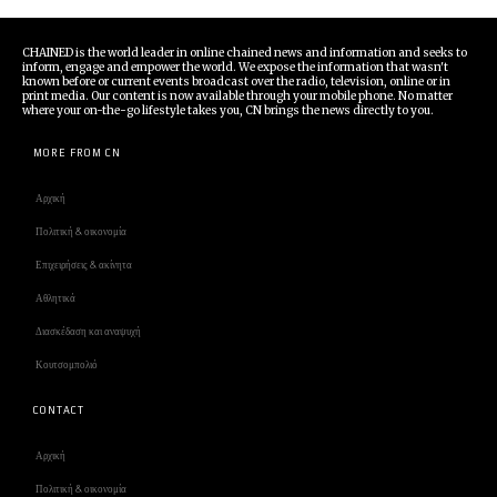
CHAINED is the world leader in online chained news and information and seeks to
inform, engage and empower the world. We expose the information that wasn't
known before or current events broadcast over the radio, television, online or in
print media. Our content is now available through your mobile phone. No matter
where your on-the-go lifestyle takes you, CN brings the news directly to you.
MORE FROM CN
Αρχική
Πολιτική & οικονομία
Επιχειρήσεις & ακίνητα
Αθλητικά
Διασκέδαση και αναψυχή
Κουτσομπολιό
CONTACT
Αρχική
Πολιτική & οικονομία