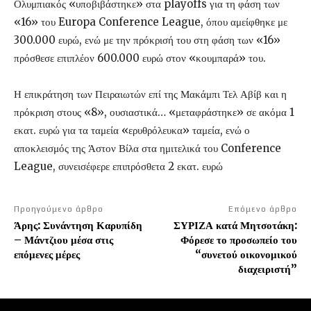
Ολυμπιακός «υποβιβάστηκε» στα playoffs για τη φάση των
«16» του Europa Conference League, όπου αμείφθηκε με
300.000 ευρώ, ενώ με την πρόκρισή του στη φάση των «16»
πρόσθεσε επιπλέον 600.000 ευρώ στον «κουμπαρά» του.
Η επικράτηση των Πειραιωτών επί της Μακάμπι Τελ Αβίβ και η
πρόκριση στους «8», ουσιαστικά… «μεταφράστηκε» σε ακόμα 1
εκατ. ευρώ για τα ταμεία «ερυθρόλευκα» ταμεία, ενώ ο
αποκλεισμός της Άστον Βίλα στα ημιτελικά του Conference
League, συνεισέφερε επιπρόσθετα 2 εκατ. ευρώ
Προηγούμενο άρθρο
Επόμενο άρθρο
Άρης: Συνάντηση Καρυπίδη
ΣΥΡΙΖΑ κατά Μητσοτάκη:
– Μάντζιου μέσα στις
Φόρεσε το προσωπείο του
επόμενες μέρες
“συνετού οικονομικού
διαχειριστή”