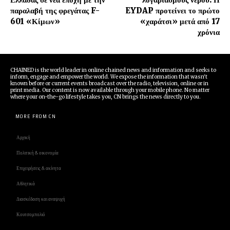
παραλαβή της φρεγάτας F-
EYDAP προτείνει το πρώτο
601 «Κίμων»
«χαράτσι» μετά από 17
χρόνια
CHAINED is the world leader in online chained news and information and seeks to
inform, engage and empower the world. We expose the information that wasn't
known before or current events broadcast over the radio, television, online or in
print media. Our content is now available through your mobile phone. No matter
where your on-the-go lifestyle takes you, CN brings the news directly to you.
MORE FROM CN
Αρχική
Πολιτική & οικονομία
Επιχειρήσεις & ακίνητα
Αθλητικά
Διασκέδαση και αναψυχή
Κουτσομπολιό