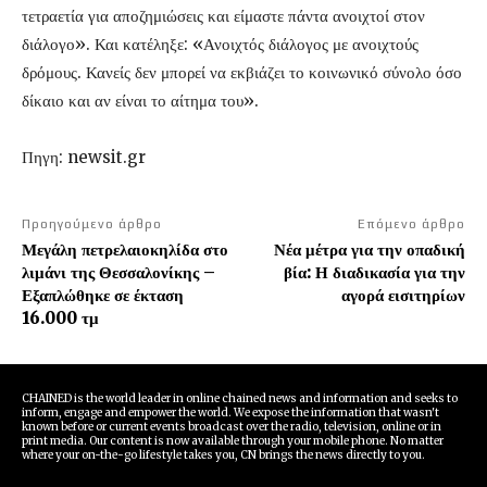
τετραετία για αποζημιώσεις και είμαστε πάντα ανοιχτοί στον
διάλογο». Και κατέληξε: «Ανοιχτός διάλογος με ανοιχτούς
δρόμους. Κανείς δεν μπορεί να εκβιάζει το κοινωνικό σύνολο όσο
δίκαιο και αν είναι το αίτημα του».
Πηγη: newsit.gr
Προηγούμενο άρθρο
Επόμενο άρθρο
Μεγάλη πετρελαιοκηλίδα στο
Νέα μέτρα για την οπαδική
λιμάνι της Θεσσαλονίκης –
βία: Η διαδικασία για την
Εξαπλώθηκε σε έκταση
αγορά εισιτηρίων
16.000 τμ
CHAINED is the world leader in online chained news and information and seeks to
inform, engage and empower the world. We expose the information that wasn't
known before or current events broadcast over the radio, television, online or in
print media. Our content is now available through your mobile phone. No matter
where your on-the-go lifestyle takes you, CN brings the news directly to you.