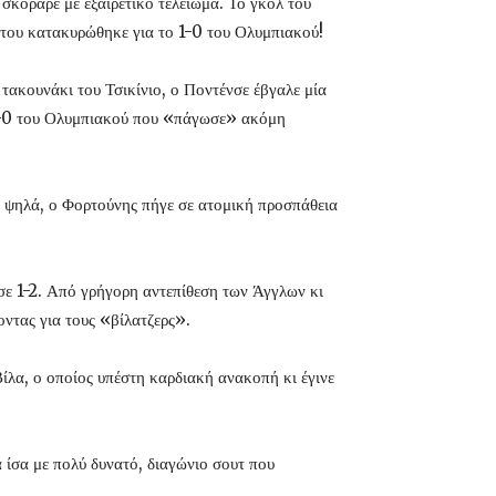
σκόραρε με εξαιρετικό τελείωμα. Το γκολ του
του κατακυρώθηκε για το 1-0 του Ολυμπιακού!
τακουνάκι του Τσικίνιο, ο Ποντένσε έβγαλε μία
 2-0 του Ολυμπιακού που «πάγωσε» ακόμη
 ψηλά, ο Φορτούνης πήγε σε ατομική προσπάθεια
σε 1-2. Από γρήγορη αντεπίθεση των Άγγλων κι
ντας για τους «βίλατζερς».
ίλα, ο οποίος υπέστη καρδιακή ανακοπή κι έγινε
 ίσα με πολύ δυνατό, διαγώνιο σουτ που