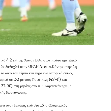
κό 4-2 επί της Άστον Βίλα στον πρώτο ημιτελικό
 θα διεξαχθεί στην OPAP Arena.Κόντρα στην 4η
 δικό του τέμπο και πήρε ένα ιστορικό διπλό,
ωρινά σε 2-2 με τους Γουότκινς (45’+1’) και
5, 22:00) στη ρεβάνς στο «Γ. Καραϊσκάκης», ο
ϊκής διοργάνωσης.
άνω στον Ιμπόρα, ενώ στο 16’ ο Ολυμπιακός