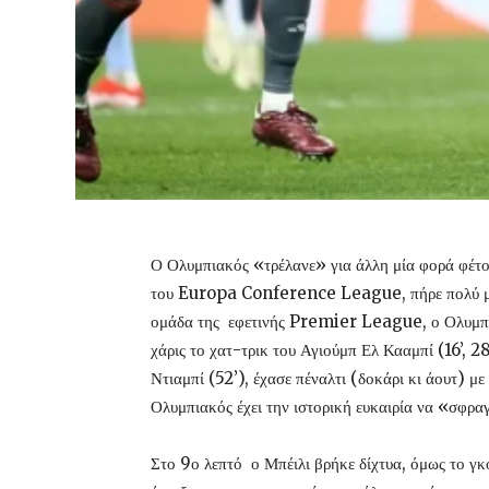
Ο Ολυμπιακός «τρέλανε» για άλλη μία φορά φέτο
του Europa Conference League, πήρε πολύ μεγ
ομάδα της εφετινής Premier League, ο Ολυμπιακό
χάρις το χατ-τρικ του Αγιούμπ Ελ Κααμπί (16’, 28
Ντιαμπί (52’), έχασε πέναλτι (δοκάρι κι άουτ) μ
Ολυμπιακός έχει την ιστορική ευκαιρία να «σφρα
Στο 9ο λεπτό ο Μπέιλι βρήκε δίχτυα, όμως το γκ