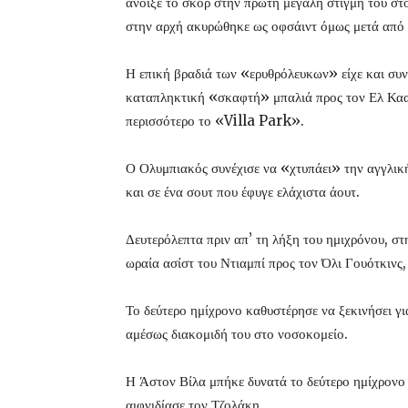
άνοιξε το σκορ στην πρώτη μεγάλη στιγμή του στο
στην αρχή ακυρώθηκε ως οφσάιντ όμως μετά από 
Η επική βραδιά των «ερυθρόλευκων» είχε και συν
καταπληκτική «σκαφτή» μπαλιά προς τον Ελ Κααμ
περισσότερο το «Villa Park».
Ο Ολυμπιακός συνέχισε να «χτυπάει» την αγγλικ
και σε ένα σουτ που έφυγε ελάχιστα άουτ.
Δευτερόλεπτα πριν απ’ τη λήξη του ημιχρόνου, σ
ωραία ασίστ του Ντιαμπί προς τον Όλι Γουότκινς
Το δεύτερο ημίχρονο καθυστέρησε να ξεκινήσει γ
αμέσως διακομιδή του στο νοσοκομείο.
Η Άστον Βίλα μπήκε δυνατά το δεύτερο ημίχρονο 
αιφνιδίασε τον Τζολάκη.