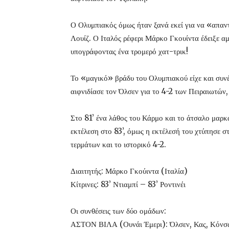
Ο Ολυμπιακός όμως ήταν ξανά εκεί για να «απαντή
Λουίζ. Ο Ιταλός ρέφερι Μάρκο Γκουίντα έδειξε α
υπογράφοντας ένα τρομερό χατ-τρικ!
Το «μαγικό» βράδυ του Ολυμπιακού είχε και συνέ
αιφνιδίασε τον Όλσεν για το 4-2 των Πειραιωτών
Στο 81’ ένα λάθος του Κάρμο και το άτσαλο μαρκ
εκτέλεση στο 83’, όμως η εκτέλεσή του χτύπησε σ
τερμάτων και το ιστορικό 4-2.
Διαιτητής: Μάρκο Γκούιντα (Ιταλία)
Κίτρινες: 83’ Ντιαμπί – 83’ Ροντινέι
Οι συνθέσεις των δύο ομάδων:
ΑΣΤΟΝ ΒΙΛΑ (Ουνάι Έμερι): Όλσεν, Κας, Κόνσα, Λ