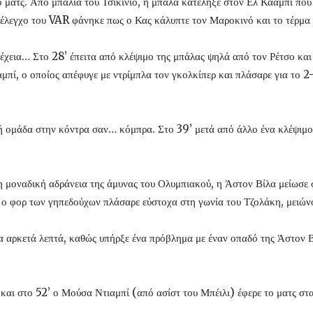
 ματς. Από μπαλιά του Τσικίνιο, η μπάλα κατέληξε στον Ελ Κααμπί που 
έλεγχο του VAR φάνηκε πως ο Κας κάλυπτε τον Μαροκινό και το τέρμα 
έχεια… Στο 28’ έπειτα από κλέψιμο της μπάλας ψηλά από τον Ρέτσο και 
πί, ο οποίος απέφυγε με ντρίμπλα τον γκολκίπερ και πλάσαρε για το
ή ομάδα στην κόντρα σαν… κόμπρα. Στο 39’ μετά από άλλο ένα κλέψιμο
τη μοναδική αδράνεια της άμυνας του Ολυμπιακού, η Άστον Βίλα μείωσε 
, ο φορ των γηπεδούχων πλάσαρε εύστοχα στη γωνία του Τζολάκη, μειώνο
ια αρκετά λεπτά, καθώς υπήρξε ένα πρόβλημα με έναν οπαδό της Άστον Β
και στο 52’ ο Μούσα Ντιαμπί (από ασίστ του Μπέιλι) έφερε το ματς στα