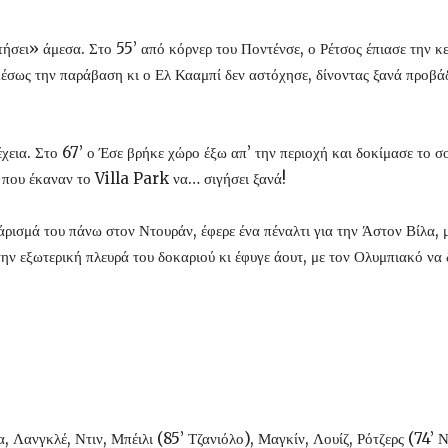
σει» άμεσα. Στο 55’ από κόρνερ του Ποντένσε, ο Ρέτσος έπιασε την κεφ
μέσως την παράβαση κι ο Ελ Κααμπί δεν αστόχησε, δίνοντας ξανά προβά
χεια. Στο 67’ ο Έσε βρήκε χώρο έξω απ’ την περιοχή και δοκίμασε το 
, που έκαναν το Villa Park να… σιγήσει ξανά!
άρισμά του πάνω στον Ντουράν, έφερε ένα πέναλτι για την Άστον Βίλα,
την εξωτερική πλευρά του δοκαριού κι έφυγε άουτ, με τον Ολυμπιακό να 
ανγκλέ, Ντιν, Μπέιλι (85’ Τζανιόλο), Μαγκίν, Λουίζ, Ρότζερς (74’ Ν