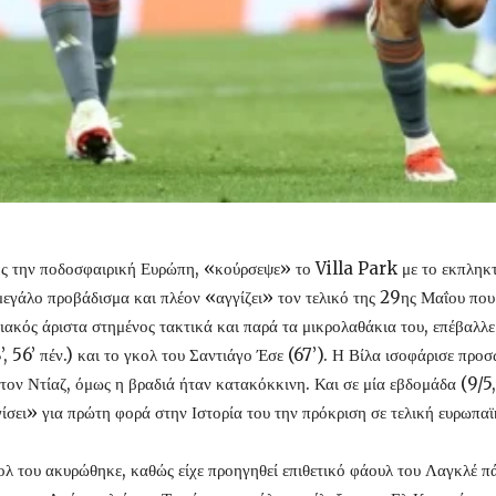
ς την ποδοσφαιρική Ευρώπη, «κούρσεψε» το Villa Park με το εκπληκτι
άλο προβάδισμα και πλέον «αγγίζει» τον τελικό της 29ης Μαΐου που
ς άριστα στημένος τακτικά και παρά τα μικρολαθάκια του, επέβαλλε το
’, 56’ πέν.) και το γκολ του Σαντιάγο Έσε (67’). Η Βίλα ισοφάρισε προσ
ε τον Ντίαζ, όμως η βραδιά ήταν κατακόκκινη. Και σε μία εβδομάδα (9/
γίσει» για πρώτη φορά στην Ιστορία του την πρόκριση σε τελική ευρωπα
ολ του ακυρώθηκε, καθώς είχε προηγηθεί επιθετικό φάουλ του Λαγκλέ π