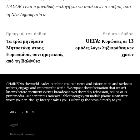
ΠΑΣΟΚ είναι η μοναδική επιλογή για να απαλλαγεί ο κόσμος από
τη Νέα Δημοκρατία».
Προηγούμενο άρθρο
Επόμενο άρθρο
Τα τρία μηνύματα
UEFA: Κυρώσεις σε 13
Μητσοτάκη στους
ομάδες λόγω ληξιπρόθεσμων
Ευρωπαίους συντηρητικούς
χρεών
από τη Βαλένθια
CHAINED is the world leader in online chained news and information and seeks to
inform, engage and empower the world. We expose the information that wasn't
known before or current events broadcast over the radio, television, online or in
print media. Our content is now available through your mobile phone. No matter
where your on-the-go lifestyle takes you, CN brings the news directly to you.
MORE FROM CN
Αρχική
Πολιτική & οικονομία