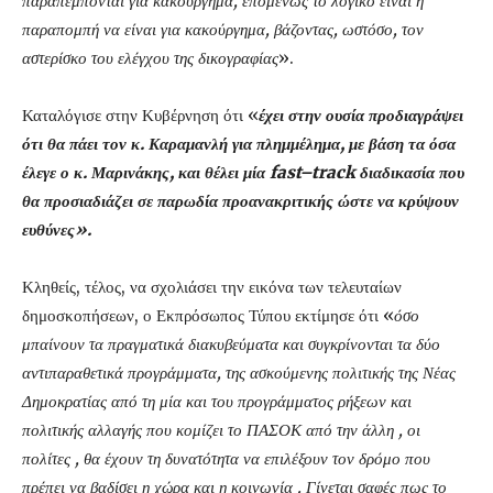
παραπέμπονται για κακούργημα, επομένως το λογικό είναι η
παραπομπή να είναι για κακούργημα, βάζοντας, ωστόσο, τον
αστερίσκο του ελέγχου της δικογραφίας
».
Καταλόγισε στην Κυβέρνηση ότι «
έχει στην ουσία προδιαγράψει
ότι θα πάει τον κ. Καραμανλή για πλημμέλημα, με βάση τα όσα
έλεγε ο κ. Μαρινάκης, και θέλει μία
fast
–
track
διαδικασία που
θα προσιαδιάζει σε παρωδία προανακριτικής ώστε να κρύψουν
ευθύνες».
Κληθείς, τέλος, να σχολιάσει την εικόνα των τελευταίων
δημοσκοπήσεων, ο Εκπρόσωπος Τύπου εκτίμησε ότι «
όσο
μπαίνουν τα πραγματικά διακυβεύματα και συγκρίνονται τα δύο
αντιπαραθετικά προγράμματα, της ασκούμενης πολιτικής της Νέας
Δημοκρατίας από τη μία και του προγράμματος ρήξεων και
πολιτικής αλλαγής που κομίζει το ΠΑΣΟΚ από την άλλη , οι
πολίτες , θα έχουν τη δυνατότητα να επιλέξουν τον δρόμο που
πρέπει να βαδίσει η χώρα και η κοινωνία . Γίνεται σαφές πως το