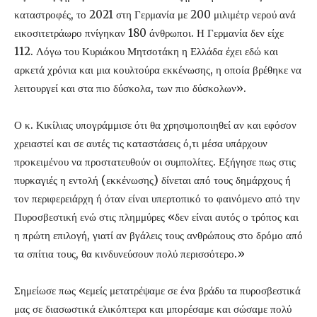
καταστροφές, το 2021 στη Γερμανία με 200 μιλιμέτρ νερού ανά
εικοσιτετράωρο πνίγηκαν 180 άνθρωποι. Η Γερμανία δεν είχε
112. Λόγω του Κυριάκου Μητσοτάκη η Ελλάδα έχει εδώ και
αρκετά χρόνια και μια κουλτούρα εκκένωσης, η οποία βρέθηκε να
λειτουργεί και στα πιο δύσκολα, των πιο δύσκολων».
Ο κ. Κικίλιας υπογράμμισε ότι θα χρησιμοποιηθεί αν και εφόσον
χρειαστεί και σε αυτές τις καταστάσεις ό,τι μέσα υπάρχουν
προκειμένου να προστατευθούν οι συμπολίτες. Εξήγησε πως στις
πυρκαγιές η εντολή (εκκένωσης) δίνεται από τους δημάρχους ή
τον περιφερειάρχη ή όταν είναι υπερτοπικό το φαινόμενο από την
Πυροσβεστική ενώ στις πλημμύρες «δεν είναι αυτός ο τρόπος και
η πρώτη επιλογή, γιατί αν βγάλεις τους ανθρώπους στο δρόμο από
τα σπίτια τους, θα κινδυνεύσουν πολύ περισσότερο.»
Σημείωσε πως «εμείς μετατρέψαμε σε ένα βράδυ τα πυροσβεστικά
μας σε διασωστικά ελικόπτερα και μπορέσαμε και σώσαμε πολύ