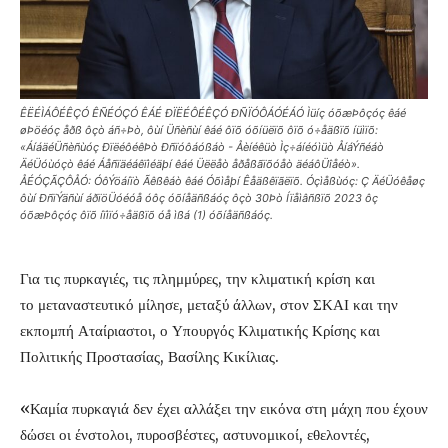
ÊËÉÌÁÔÉÊÇÓ ÊÑÉÓÇÓ ÊÁÉ ÐÏËÉÔÉÊÇÓ ÐÑÏÓÔÁÓÉÁÓ Ìüíç óõæÞôçóç êáé
øÞöéóç åðß ôçò áñ÷Þò, ôùí Üñèñùí êáé ôïõ óõíüëïõ ôïõ ó÷åäßïõ íüìïõ:
«ÁíáäéÜñèñùóç ÐïëéôéêÞò Ðñïóôáóßáò - Åèíéêüò Ìç÷áíéóìüò ÅíáÝñéáò
ÄéÜóùóçò êáé Áåñïäéáêïìéäþí êáé Üëëåò åðåßãïõóåò äéáôÜîåéò».
ÅÉÓÇÃÇÔÅÓ: ÓôÝöáíïò Ãêßêáò êáé Óõìåþí Êåäßêïãëïõ. Óçìåßùóç: Ç ÄéÜóêåøç
ôùí ÐñïÝäñùí áðïöÜóéóå óôç óõíåäñßáóç ôçò 30Þò Íïåìâñßïõ 2023 ôç
óõæÞôçóç ôïõ íïìïó÷åäßïõ óå ìßá (1) óõíåäñßáóç.
Για τις πυρκαγιές, τις πλημμύρες, την κλιματική κρίση και
το μεταναστευτικό μίλησε, μεταξύ άλλων, στον ΣΚΑΙ και την
εκπομπή Αταίριαστοι, ο Υπουργός Κλιματικής Κρίσης και
Πολιτικής Προστασίας, Βασίλης Κικίλιας.
«Καμία πυρκαγιά δεν έχει αλλάξει την εικόνα στη μάχη που έχουν
δώσει οι ένστολοι, πυροσβέστες, αστυνομικοί, εθελοντές,