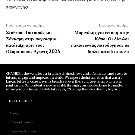
παραγωγής».
Προηγούμενο άρθρο
Επόμενο άρθρο
Σταθεροί Τσιτσιπάς και
Μαρινάκης για ένταση στην
Σάκκαρη στην παγκόσμια
Κάσο: Οι δίαυλοι
κατάταξη πριν τους
επικοινωνίας λειτούργησαν σε
Ολυμπιακούς Αγώνες 2024
διπλωματικό επίπεδο
CHAINED is the world leader in online chained news and information and seeks to
inform, engage and empower the world. We expose the information that wasn't
known before or current events broadcast over the radio, television, online or in
print media. Our content is now available through your mobile phone. No matter
where your on-the-go lifestyle takes you, CN brings the news directly to you.
MORE FROM CN
Αρχική
Πολιτική & οικονομία
Επιχειρήσεις & ακίνητα