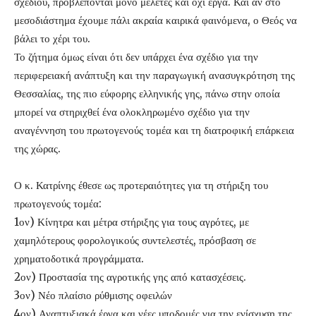
σχεδίου, προβλέπονται μόνο μελέτες και όχι έργα. Και αν στο
μεσοδιάστημα έχουμε πάλι ακραία καιρικά φαινόμενα, ο Θεός να
βάλει το χέρι του.
Το ζήτημα όμως είναι ότι δεν υπάρχει ένα σχέδιο για την
περιφερειακή ανάπτυξη και την παραγωγική ανασυγκρότηση της
Θεσσαλίας, της πιο εύφορης ελληνικής γης, πάνω στην οποία
μπορεί να στηριχθεί ένα ολοκληρωμένο σχέδιο για την
αναγέννηση του πρωτογενούς τομέα και τη διατροφική επάρκεια
της χώρας.
Ο κ. Κατρίνης έθεσε ως προτεραιότητες για τη στήριξη του
πρωτογενούς τομέα:
1ον) Κίνητρα και μέτρα στήριξης για τους αγρότες, με
χαμηλότερους φορολογικούς συντελεστές, πρόσβαση σε
χρηματοδοτικά προγράμματα.
2ον) Προστασία της αγροτικής γης από κατασχέσεις.
3ον) Νέο πλαίσιο ρύθμισης οφειλών
4ον) Αναπτυξιακά έργα και νέες υποδομές για την ενίσχυση της