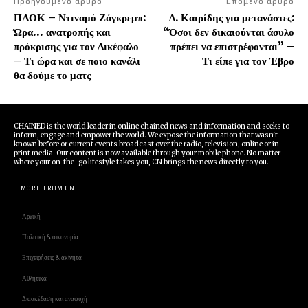
Προηγούμενο άρθρο
Επόμενο άρθρο
ΠΑΟΚ – Ντιναμό Ζάγκρεμπ:
Δ. Καιρίδης για μετανάστες:
Ώρα… ανατροπής και
“Όσοι δεν δικαιούνται άσυλο
πρόκρισης για τον Δικέφαλο
πρέπει να επιστρέφονται” –
– Τι ώρα και σε ποιο κανάλι
Τι είπε για τον Έβρο
θα δούμε το ματς
CHAINED is the world leader in online chained news and information and seeks to
inform, engage and empower the world. We expose the information that wasn't
known before or current events broadcast over the radio, television, online or in
print media. Our content is now available through your mobile phone. No matter
where your on-the-go lifestyle takes you, CN brings the news directly to you.
MORE FROM CN
Αρχική
Πολιτική & οικονομία
Επιχειρήσεις & ακίνητα
Αθλητικά
Διασκέδαση και αναψυχή