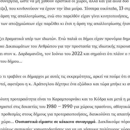
 συνεργεία, ώστε να μη χαθούν οριστικά οι χώροι, αλλά και για άλλα δυ
ζα), που κινδυνεύουν να έχουν την ίδια μοίρα. Τέσσερα οικόπεδα, 13 στ
άρση της απαλλοτρίωσης, ενώ στο παρελθόν είχαν γίνει κινητοποιήσεις,
των αποζημιώσεων είχε παρέλθει κι έτσι η άρση της απαλλοτρίωσης ήτ
ει δραματικά υπέρ των ιδιωτών. Ενώ παλιά οι δήμοι είχαν προνόμια δημ
ιο Δικαιωμάτων του Ανθρώπου για την προστασία της ιδιωτικής περιουσ
ι στον κ. Δαρδαμανέλη, τον Ιούνιο του 2022 και σημαίνει ότι πλέον ο 
α του δήμου…
το τι τραβάνε οι δήμαρχοι με αυτές τις εκκρεμότητες, αρκεί να πούμε ότ
εί, αφετέρου η κ. Αράπογλου δέχτηκε ένα εξώδικο και τώρα μπήκε κι αυ
υτη προτεραιότητα είναι το Καραμπουρνάκι και το Κόδρα και μετά η μ
τηριστεί στις δεκαετίες του 1980 – 1990 για χώρους πρασίνου, αθλητικ
προθεσμίες στους δήμους για προτεραιοποιήσεις, διευκολύνει τις απαιτήσ
το χώρο…
Ουσιαστικά είμαστε σε κόκκινο συναγερμό
. Διεκδικούμε πόρ
ολύτως αναγκαίες χρηματοδοτήσεις για να μη χάσουμε πολύτιμους χώρο