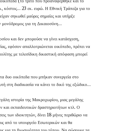
ο οικόπεδα (το τρίτο που προαναφέρθηκε και το
ρ., κόστος… 23 εκ. ευρώ. Η Εθνική Τράπεζα για το
 είχαν σηκωθεί μαύρες σημαίες και υπήρξε
αν μονόδρομος για τη Δικαιοσύνη…
οσίου και δεν μπορούσε να γίνει κατάσχεση,
ίας, εφόσον απαλλοτριώνεται οικόπεδο, πρέπει να
πολίτης με τελεσίδικη δικαστική απόφαση μπορεί
ι στα δυο οικόπεδα που μπήκαν συνεργεία στο
τή στη διαδικασία να κάνει το δικό της εξώδικο…
εγάλη ιστορία της Μακροχωρίου, μιας μεγάλης
ών και εκπαιδευτικών δραστηριοτήτων κτλ. Ο
εις των ιδιοκτητών, δίνει 18 μήνες περιθώριο να
ους από το υπουργείο Εσωτερικών και θα
υς για τη βιωσιμότητα του τόπου. Να σώσουμε τα