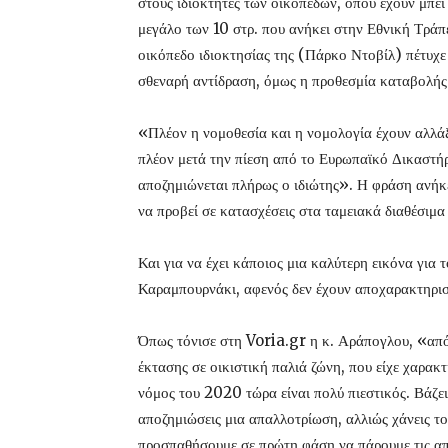
στους ιδιοκτήτες των οικοπέδων, όπου έχουν μπει
μεγάλο των 10 στρ. που ανήκει στην Εθνική Τράπε
οικόπεδο ιδιοκτησίας της (Πάρκο Ντοβίλ) πέτυχε 
σθεναρή αντίδραση, όμως η προθεσμία καταβολής 
«Πλέον η νομοθεσία και η νομολογία έχουν αλλάξ
πλέον μετά την πίεση από το Ευρωπαϊκό Δικαστήρ
αποζημιώνεται πλήρως ο ιδιώτης». Η φράση ανήκε
να προβεί σε κατασχέσεις στα ταμειακά διαθέσιμ
Και για να έχει κάποιος μια καλύτερη εικόνα για 
Καραμπουρνάκι, αφενός δεν έχουν αποχαρακτηριστ
Όπως τόνισε στη Voria.gr η κ. Αράπογλου, «απόλ
έκτασης σε οικιστική παλιά ζώνη, που είχε χαρακ
νόμος του 2020 τώρα είναι πολύ πιεστικός. Βάζει 
αποζημιώσεις μια απαλλοτρίωση, αλλιώς χάνεις 
προσπαθήσουμε σε πρώτη φάση να πάρουμε τις απ