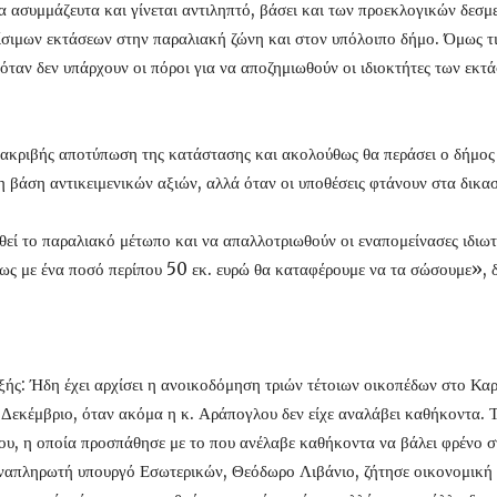
ασυμμάζευτα και γίνεται αντιληπτό, βάσει και των προεκλογικών δεσμεύσ
ίσιμων εκτάσεων στην παραλιακή ζώνη και στον υπόλοιπο δήμο. Όμως τι
 όταν δεν υπάρχουν οι πόροι για να αποζημιωθούν οι ιδιοκτήτες των εκτ
 ακριβής αποτύπωση της κατάστασης και ακολούθως θα περάσει ο δήμος σ
η βάση αντικειμενικών αξιών, αλλά όταν οι υποθέσεις φτάνουν στα δικ
θεί το παραλιακό μέτωπο και να απαλλοτριωθούν οι εναπομείνασες ιδιωτ
πως με ένα ποσό περίπου 50 εκ. ευρώ θα καταφέρουμε να τα σώσουμε», 
εξής: Ήδη έχει αρχίσει η ανοικοδόμηση τριών τέτοιων οικοπέδων στο Κ
 Δεκέμβριο, όταν ακόμα η κ. Αράπογλου δεν είχε αναλάβει καθήκοντα. Τ
ου, η οποία προσπάθησε με το που ανέλαβε καθήκοντα να βάλει φρένο 
αναπληρωτή υπουργό Εσωτερικών, Θεόδωρο Λιβάνιο, ζήτησε οικονομική 