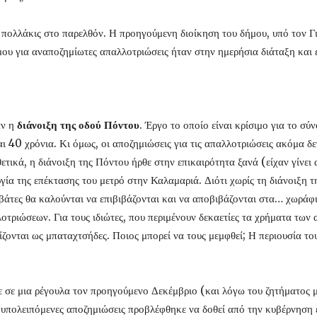
 πολλάκις στο παρελθόν. Η προηγούμενη διοίκηση του δήμου, υπό τον Γ
ήμου για αναποζημίωτες απαλλοτριώσεις ήταν στην ημερήσια διάταξη κα
αν η
διάνοιξη της οδού Πόντου
. Έργο το οποίο είναι κρίσιμο για το σ
ι 40 χρόνια. Κι όμως, οι αποζημιώσεις για τις απαλλοτριώσεις ακόμα δε
ετικά, η διάνοιξη της Πόντου ήρθε στην επικαιρότητα ξανά (είχαν γίνε
γία της επέκτασης του μετρό στην Καλαμαριά. Διότι χωρίς τη διάνοιξη τ
βάτες θα καλούνται να επιβιβάζονται και να αποβιβάζονται στα… χωράφι
τριώσεων. Για τους ιδιώτες, που περιμένουν δεκαετίες τα χρήματα των
ίζονται ως μπαταχτσήδες. Ποιος μπορεί να τους μεμφθεί; Η περιουσία το
 σε μια ρέγουλα τον προηγούμενο Δεκέμβριο (και λόγω του ζητήματος με
ς υπολειπόμενες αποζημιώσεις προβλέφθηκε να δοθεί από την κυβέρνηση έ