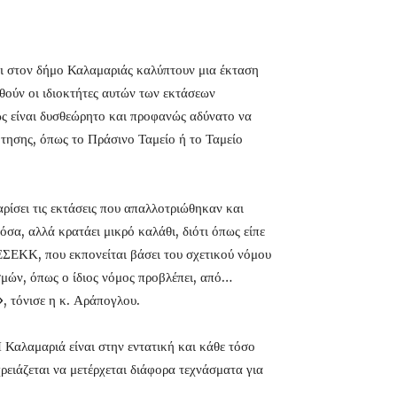
τοι στον δήμο Καλαμαριάς καλύπτουν μια έκταση
θούν οι ιδιοκτήτες αυτών των εκτάσεων
μως είναι δυσθεώρητο και προφανώς αδύνατο να
τησης, όπως το Πράσινο Ταμείο ή το Ταμείο
αρίσει τις εκτάσεις που απαλλοτριώθηκαν και
όσα, αλλά κρατάει μικρό καλάθι, διότι όπως είπε
 ΕΣΕΚΚ, που εκπονείται βάσει του σχετικού νόμου
μών, όπως ο ίδιος νόμος προβλέπει, από…
, τόνισε η κ. Αράπογλου.
 Καλαμαριά είναι στην εντατική και κάθε τόσο
ιάζεται να μετέρχεται διάφορα τεχνάσματα για