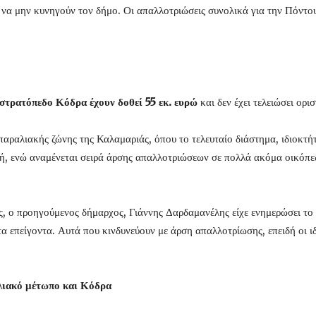
ες να μην κυνηγούν τον δήμο. Οι απαλλοτριώσεις συνολικά για την Πόντου
στρατόπεδο Κόδρα έχουν δοθεί 55 εκ. ευρώ
και δεν έχει τελειώσει ορ
αραλιακής ζώνης της Καλαμαριάς, όπου το τελευταίο διάστημα, ιδιοκτήτε
χή, ενώ αναμένεται σειρά άρσης απαλλοτριώσεων σε πολλά ακόμα οικόπεδ
ς, ο προηγούμενος δήμαρχος, Γιάννης Δαρδαμανέλης είχε ενημερώσει τ
α επείγοντα. Αυτά που κινδυνεύουν με άρση απαλλοτρίωσης, επειδή οι ι
λιακό μέτωπο και Κόδρα