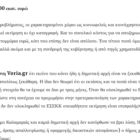
00 εκατ. ευρώ
υ προβλήματος, οι χαρακτηρισμένοι χώροι ως κοινωφελείς και κοινόχρησ
εί εκτίμηση κι όχι καταγραφή. Και το συνολικό κόστος για να αποζημιω
ατομμύρια ευρώ, κάτι που επίσης δεν είναι απόλυτο. Ένα τέτοιο ποσό ό
 αλλά ακόμα και με τη συνδρομή της κυβέρνησης ή από πηγές χρηματοδό
 στη Voria.gr
ότι εκείνο που κάνει ήδη η δημοτική αρχή είναι να ξεκαθ
πολύτως ξεκάθαρη. Η ίδια δεν θεωρεί ότι οι εκτάσεις και τα ποσά είναι τ
ή στοιχεία θα τα έχουμε σε δυο με τρεις μήνες. Όταν θα ολοκληρωθεί το
ώστε στη συνέχεια να προχωρήσει στην προτεραιοποίηση των χαρακτηρισ
 Αν δεν ολοκληρωθεί το ΕΣΕΚΚ οποιαδήποτε εκτίμηση είναι επισφαλής»
ήμο Καλαμαριάς και καμιά δημοτική αρχή δεν κατόρθωσε να βρει λύση. Η
, άρσης απαλλοτρίωσης ή εφαρμογής δικαστικών αποφάσεων) ο δήμος χρε
 όμως;