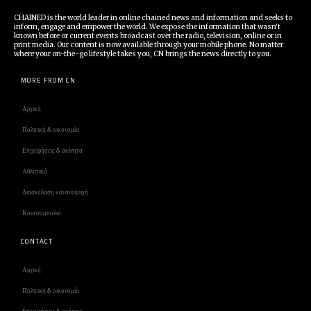
CHAINED is the world leader in online chained news and information and seeks to
inform, engage and empower the world. We expose the information that wasn't
known before or current events broadcast over the radio, television, online or in
print media. Our content is now available through your mobile phone. No matter
where your on-the-go lifestyle takes you, CN brings the news directly to you.
MORE FROM CN
Αρχική
Πολιτική & οικονομία
Επιχειρήσεις & ακίνητα
Αθλητικά
Διασκέδαση και αναψυχή
Κουτσομπολιό
CONTACT
Αρχική
Πολιτική & οικονομία