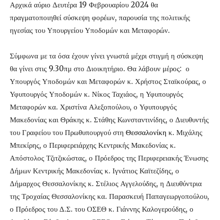
Αρχικά αύριο Δευτέρα 19 Φεβρουαρίου 2024 θα
πραγματοποιηθεί σύσκεψη φορέων, παρουσία της πολιτικής
ηγεσίας του Υπουργείου Υποδομών και Μεταφορών.
Σύμφωνα με τα όσα έχουν γίνει γνωστά μέχρι στιγμή η σύσκεψη
θα γίνει στις 9.30πμ στο Διοικητήριο. Θα λάβουν μέρος: ο
Υπουργός Υποδομών και Μεταφορών κ. Χρήστος Σταϊκούρας, ο
Υφυπουργός Υποδομών κ. Νίκος Ταχιάος, η Υφυπουργός
Μεταφορών κα. Χριστίνα Αλεξοπούλου, ο Υφυπουργός
Μακεδονίας και Θράκης κ. Στάθης Κωνσταντινίδης, ο Διευθυντής
του Γραφείου του Πρωθυπουργού στη
Θεσσαλονίκη
κ. Μιχάλης
Μπεκίρης, ο Περιφερειάρχης Κεντρικής Μακεδονίας κ.
Απόστολος Τζιτζικώστας, ο Πρόεδρος της Περιφερειακής Ένωσης
Δήμων Κεντρικής Μακεδονίας κ. Ιγνάτιος Καϊτεζίδης, ο
Δήμαρχος Θεσσαλονίκης κ. Στέλιος Αγγελούδης, η Διευθύντρια
της Τροχαίας Θεσσαλονίκης κα. Παρασκευή Παπαγεωργοπούλου,
ο Πρόεδρος του Δ.Σ. του ΟΣΕΘ κ. Γιάννης Καλογερούδης, ο