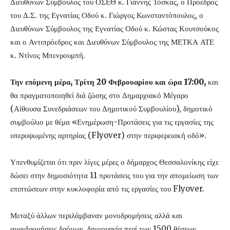
Διευθύνων Σύμβουλος του ΟΣΕΘ κ. Γιάννης Τόσκας, ο Πρόεδρος
του Δ.Σ. της Εγνατίας Οδού κ. Γιώργος Κωνσταντόπουλος, ο
Διευθύνων Σύμβουλος της Εγνατίας Οδού κ. Κώστας Κουτσούκος
και ο Αντιπρόεδρος και Διευθύνων Σύμβουλος της ΜΕΤΚΑ ΑΤΕ
κ. Ντίνος Μπενρουμπή.
Την επόμενη μέρα, Τρίτη 20 Φεβρουαρίου και ώρα 17:00,
και
θα πραγματοποιηθεί διά ζώσης στο Δημαρχιακό Μέγαρο
(Αίθουσα Συνεδριάσεων του Δημοτικού Συμβουλίου), δημοτικό
συμβούλιο με θέμα «Ενημέρωση-Προτάσεις για τις εργασίες της
υπερυψωμένης αρτηρίας (Flyover) στην περιφερειακή οδό».
Υπενθυμίζεται ότι πριν λίγες μέρες ο δήμαρχος Θεσσαλονίκης είχε
δώσει στην δημοσιότητα 11 προτάσεις του για την απομείωση των
επιπτώσεων στην κυκλοφορία από τις εργασίες του Flyover.
Μεταξύ άλλων περιλάμβαναν μονοδρομήσεις αλλά και
αμφιδρομήσεις δρόμων, δημιουργία περί των 1500 θέσεων