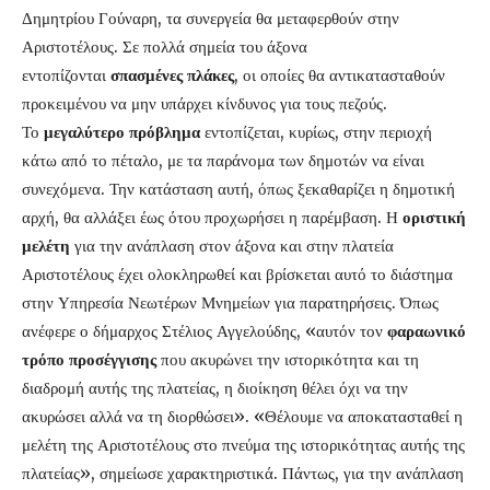
Δημητρίου Γούναρη, τα συνεργεία θα μεταφερθούν στην
Αριστοτέλους. Σε πολλά σημεία του άξονα
εντοπίζονται
σπασμένες πλάκες
, οι οποίες θα αντικατασταθούν
προκειμένου να μην υπάρχει κίνδυνος για τους πεζούς.
Το
μεγαλύτερο πρόβλημα
εντοπίζεται, κυρίως, στην περιοχή
κάτω από το πέταλο, με τα παράνομα των δημοτών να είναι
συνεχόμενα. Την κατάσταση αυτή, όπως ξεκαθαρίζει η δημοτική
αρχή, θα αλλάξει έως ότου προχωρήσει η παρέμβαση. Η
οριστική
μελέτη
για την ανάπλαση στον άξονα και στην πλατεία
Αριστοτέλους έχει ολοκληρωθεί και βρίσκεται αυτό το διάστημα
στην Υπηρεσία Νεωτέρων Μνημείων για παρατηρήσεις. Όπως
ανέφερε ο δήμαρχος Στέλιος Αγγελούδης, «αυτόν τον
φαραωνικό
τρόπο προσέγγισης
που ακυρώνει την ιστορικότητα και τη
διαδρομή αυτής της πλατείας, η διοίκηση θέλει όχι να την
ακυρώσει αλλά να τη διορθώσει». «Θέλουμε να αποκατασταθεί η
μελέτη της Αριστοτέλους στο πνεύμα της ιστορικότητας αυτής της
πλατείας», σημείωσε χαρακτηριστικά. Πάντως, για την ανάπλαση