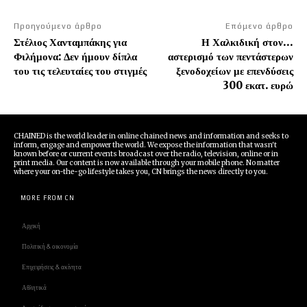
Προηγούμενο άρθρο
Επόμενο άρθρο
Στέλιος Χανταμπάκης για
Η Χαλκιδική στον…
Φιλήμονα: Δεν ήμουν δίπλα
αστερισμό των πεντάστερων
του τις τελευταίες του στιγμές
ξενοδοχείων με επενδύσεις
300 εκατ. ευρώ
CHAINED is the world leader in online chained news and information and seeks to
inform, engage and empower the world. We expose the information that wasn't
known before or current events broadcast over the radio, television, online or in
print media. Our content is now available through your mobile phone. No matter
where your on-the-go lifestyle takes you, CN brings the news directly to you.
MORE FROM CN
Αρχική
Πολιτική & οικονομία
Επιχειρήσεις & ακίνητα
Αθλητικά