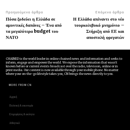
Προηγούμενο άρθρο
Επόμενο άρθρο
Πόσα ξοδεύει η Ελλάδα σε
Η Ελλάδα απέναντι στο νέο
αμυντικές δαπάνες – Ένα από
τουρκολιβυκό μνημόνιο –
τα μεγαλύτερα budget του
Στήριξη από ΕΕ και
ΝΑΤΟ
αποστολή φρεγατών
CHAINED is the world leader in online chained news and information and seeks to
inform, engage and empower the world. We expose the information that wasn't
known before or current events broadcast over the radio, television, online or in
print media. Our content is now available through your mobile phone. No matter
where your on-the-go lifestyle takes you, CN brings the news directly to you.
MORE FROM CN
Αρχική
Πολιτική & οικονομία
Επιχειρήσεις & ακίνητα
Αθλητικά