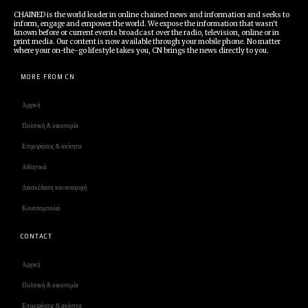
CHAINED is the world leader in online chained news and information and seeks to
inform, engage and empower the world. We expose the information that wasn't
known before or current events broadcast over the radio, television, online or in
print media. Our content is now available through your mobile phone. No matter
where your on-the-go lifestyle takes you, CN brings the news directly to you.
MORE FROM CN
Αρχική
Πολιτική & οικονομία
Επιχειρήσεις & ακίνητα
Αθλητικά
Διασκέδαση και αναψυχή
Κουτσομπολιό
CONTACT
Αρχική
Πολιτική & οικονομία
Επιχειρήσεις & ακίνητα