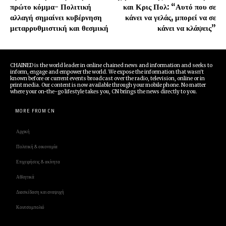
πρώτο κόμμα- Πολιτική
και Κρις Πολ: “Αυτό που σε
αλλαγή σημαίνει κυβέρνηση
κάνει να γελάς, μπορεί να σε
μεταρρυθμιστική και θεσμική
κάνει να κλάψεις”
CHAINED is the world leader in online chained news and information and seeks to
inform, engage and empower the world. We expose the information that wasn't
known before or current events broadcast over the radio, television, online or in
print media. Our content is now available through your mobile phone. No matter
where your on-the-go lifestyle takes you, CN brings the news directly to you.
MORE FROM CN
Αρχική
Πολιτική & οικονομία
Επιχειρήσεις & ακίνητα
Αθλητικά
Διασκέδαση και αναψυχή
Κουτσομπολιό