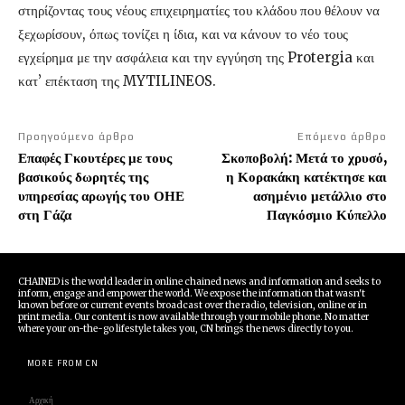
στηρίζοντας τους νέους επιχειρηματίες του κλάδου που θέλουν να
ξεχωρίσουν, όπως τονίζει η ίδια, και να κάνουν το νέο τους
εγχείρημα με την ασφάλεια και την εγγύηση της Protergia και
κατ’ επέκταση της MYTILINEOS.
Προηγούμενο άρθρο
Επόμενο άρθρο
Επαφές Γκουτέρες με τους
Σκοποβολή: Μετά το χρυσό,
βασικούς δωρητές της
η Κορακάκη κατέκτησε και
υπηρεσίας αρωγής του ΟΗΕ
ασημένιο μετάλλιο στο
στη Γάζα
Παγκόσμιο Κύπελλο
CHAINED is the world leader in online chained news and information and seeks to
inform, engage and empower the world. We expose the information that wasn't
known before or current events broadcast over the radio, television, online or in
print media. Our content is now available through your mobile phone. No matter
where your on-the-go lifestyle takes you, CN brings the news directly to you.
MORE FROM CN
Αρχική