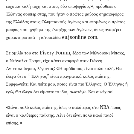
εύχομαι καλή τύχη και στους δύο υποψηφίους», πρόσθεσε ο
Έλληνας σουπερ σταρ, που ήταν ο πρώτος μαύρος σημαιοφόρος
της Ελλάδας στους Ολυμπιακούς Αγώνες και επομένως ο πρώτος
μαύρος που ηγήθηκε της έναρξης των Αγώνων, όπως αναφέρει
χαρακτηριστικά η ιστοσελίδα eu.jsonline.com.
Σε ομιλία του στο Fisery Forum, έδρα των Μιλγουόκι Μπακς,
ο Ντόναλντ Τραμπ, είχε κάνει αναφορά στον Γιάννη
Αντετοκούνμπο, λέγοντας: «Η ομάδα σας είναι πολύ καλή. Θα
έλεγα ότι ο “ Έλληνας” είναι πραγματικά καλός παίκτης.
Συμφωνείτε; Και πείτε μου, ποιος είναι πιο Έλληνας; Ο Έλληνας ή
εγώ; Θα έλεγα ότι είμαστε το ίδιο, σωστά;». Και συνέχισε:
«Είναι πολύ καλός παίκτης, ίσως ο καλύτερος στο NBA. Ίσως
είναι ο καλύτερος παίκτης. Λένε ότι είναι πολύ καλό παιδί
επίσης.»