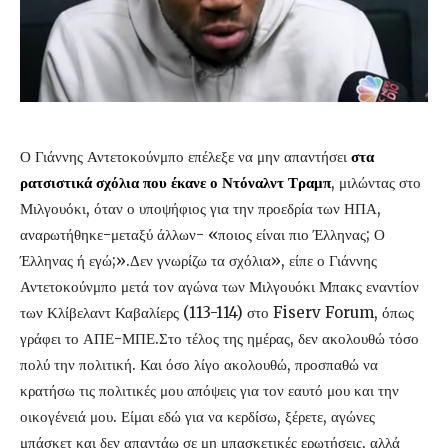
Ο Γιάννης Αντετοκούνμπο επέλεξε να μην απαντήσει
στα
ρατσιστικά σχόλια που έκανε ο Ντόναλντ Τραμπ
, μιλώντας στο
Μιλγουόκι, όταν ο υποψήφιος για την προεδρία των ΗΠΑ,
αναρωτήθηκε-μεταξύ άλλων- «ποιος είναι πιο Έλληνας; Ο
Έλληνας ή εγώ;».Δεν γνωρίζω τα σχόλια», είπε ο Γιάννης
Αντετοκούνμπο μετά τον αγώνα των Μιλγουόκι Μπακς εναντίον
των Κλίβελαντ Καβαλίερς (113-114) στο Fiserv Forum, όπως
γράφει το ΑΠΕ-ΜΠΕ.Στο τέλος της ημέρας, δεν ακολουθώ τόσο
πολύ την πολιτική. Και όσο λίγο ακολουθώ, προσπαθώ να
κρατήσω τις πολιτικές μου απόψεις για τον εαυτό μου και την
οικογένειά μου. Είμαι εδώ για να κερδίσω, ξέρετε, αγώνες
μπάσκετ και δεν απαντάω σε μη μπασκετικές ερωτήσεις, αλλά