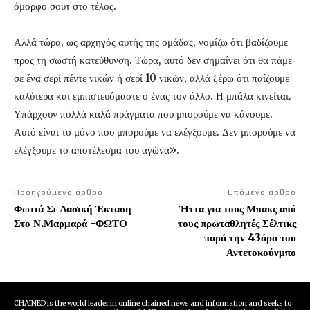
όμορφο σουτ στο τέλος.
Αλλά τώρα, ως αρχηγός αυτής της ομάδας, νομίζω ότι βαδίζουμε
προς τη σωστή κατεύθυνση. Τώρα, αυτό δεν σημαίνει ότι θα πάμε
σε ένα σερί πέντε νικών ή σερί 10 νικών, αλλά ξέρω ότι παίζουμε
καλύτερα και εμπιστευόμαστε ο ένας τον άλλο. Η μπάλα κινείται.
Υπάρχουν πολλά καλά πράγματα που μπορούμε να κάνουμε.
Αυτό είναι το μόνο που μπορούμε να ελέγξουμε. Δεν μπορούμε να
ελέγξουμε το αποτέλεσμα του αγώνα».
Προηγούμενο άρθρο
Επόμενο άρθρο
Φωτιά Σε Δασική Έκταση
Ήττα για τους Μπακς από
Στο Ν.Μαρμαρά -ΦΩΤΟ
τους πρωταθλητές Σέλτικς
παρά την 43άρα του
Αντετοκούνμπο
CHAINED is the world leader in online chained news and information and seeks to