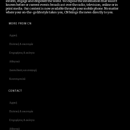
inform, engage and empower the world. We expose the information that wasn't
known before or current events broadcast over the radio, television, online or in
print media. Our content is now available through your mobile phone. No matter
where your on-the-go lifestyle takes you, CN brings the news directly to you.
MORE FROM CN
Αρχική
Πολιτική & οικονομία
Επιχειρήσεις & ακίνητα
Αθλητικά
Διασκέδαση και αναψυχή
Κουτσομπολιό
CONTACT
Αρχική
Πολιτική & οικονομία
Επιχειρήσεις & ακίνητα
Αθλητικά