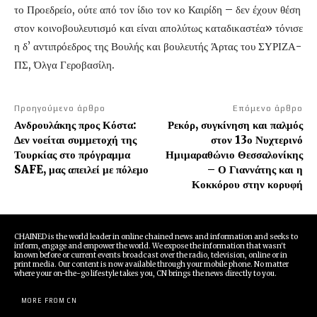
το Προεδρείο, ούτε από τον ίδιο τον κο Καιρίδη – δεν έχουν θέση
στον κοινοβουλευτισμό και είναι απολύτως καταδικαστέα» τόνισε
η δ’ αντιπρόεδρος της Βουλής και βουλευτής Άρτας του ΣΥΡΙΖΑ-
ΠΣ, Όλγα Γεροβασίλη.
Προηγούμενο άρθρο
Επόμενο άρθρο
Ανδρουλάκης προς Κόστα:
Ρεκόρ, συγκίνηση και παλμός
Δεν νοείται συμμετοχή της
στον 13ο Νυχτερινό
Τουρκίας στο πρόγραμμα
Ημιμαραθώνιο Θεσσαλονίκης
SAFE, μας απειλεί με πόλεμο
– Ο Γιαννάτης και η
Κοκκόρου στην κορυφή
CHAINED is the world leader in online chained news and information and seeks to
inform, engage and empower the world. We expose the information that wasn't
known before or current events broadcast over the radio, television, online or in
print media. Our content is now available through your mobile phone. No matter
where your on-the-go lifestyle takes you, CN brings the news directly to you.
MORE FROM CN