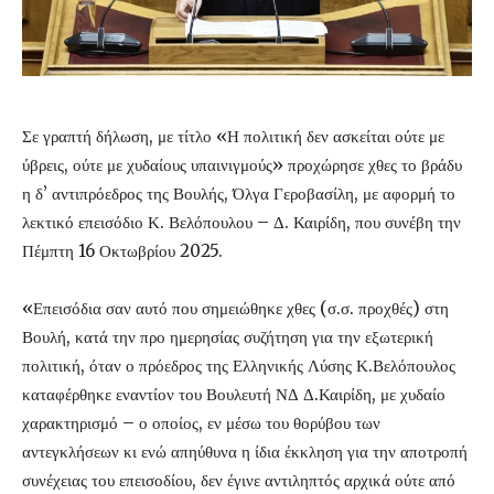
Σε γραπτή δήλωση, με τίτλο «Η πολιτική δεν ασκείται ούτε με
ύβρεις, ούτε με χυδαίους υπαινιγμούς» προχώρησε χθες το βράδυ
η δ’ αντιπρόεδρος της Βουλής, Όλγα Γεροβασίλη, με αφορμή το
λεκτικό επεισόδιο Κ. Βελόπουλου – Δ. Καιρίδη, που συνέβη την
Πέμπτη 16 Οκτωβρίου 2025.
«Επεισόδια σαν αυτό που σημειώθηκε χθες (σ.σ. προχθές) στη
Βουλή, κατά την προ ημερησίας συζήτηση για την εξωτερική
πολιτική, όταν ο πρόεδρος της Ελληνικής Λύσης Κ.Βελόπουλος
καταφέρθηκε εναντίον του Βουλευτή ΝΔ Δ.Καιρίδη, με χυδαίο
χαρακτηρισμό – ο οποίος, εν μέσω του θορύβου των
αντεγκλήσεων κι ενώ απηύθυνα η ίδια έκκληση για την αποτροπή
συνέχειας του επεισοδίου, δεν έγινε αντιληπτός αρχικά ούτε από