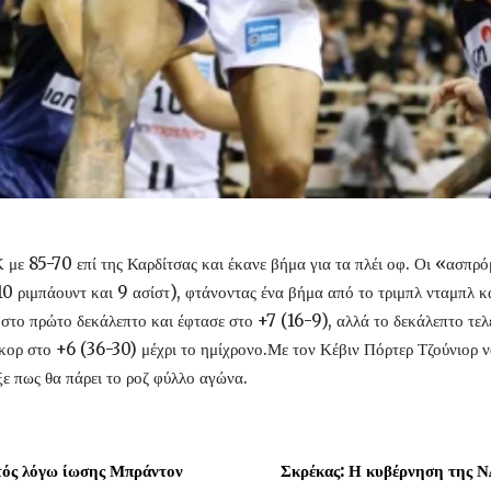
 με 85-70 επί της Καρδίτσας και έκανε βήμα για τα πλέι οφ. Οι «ασπρό
10 ριμπάουντ και 9 ασίστ), φτάνοντας ένα βήμα από το τριμπλ νταμπλ κ
το πρώτο δεκάλεπτο και έφτασε στο +7 (16-9), αλλά το δεκάλεπτο τελ
 σκορ στο +6 (36-30) μέχρι το ημίχρονο.Με τον Κέβιν Πόρτερ Τζούνιορ 
ξε πως θα πάρει το ροζ φύλλο αγώνα.
τός λόγω ίωσης Μπράντον
Σκρέκας: Η κυβέρνηση της Ν