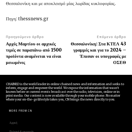
Θεσσαλονίκη και με αποκλεισμό μίας λωρίδας κυκλοφορίας.
Πηγη: thessnews.gr
Προηγούμενο άρθρο
Επόμενο άρθρο
Αρχές Μαρτίου οι αρχικές
Θεσσαλονίκη: Στα ΚΤΕΛ 43
τιμές σε παραπάνω από 1500
γραμμές και για το 2024 –
προϊόντα αναμένεται να είναι
Έπεσαν οι υπογραφές με
μειωμένες
ΟΣΕΘ
CHAINED is the world leader in online chained news and information and seeks to
inform, engage and empower the world. We expose the information that wasn't
known before or current events broadcast over the radio, television, online or in
print media. Our content is now available through your mobile phone. No matter
where your on-the-go lifestyle takes you, CN brings the news directly to you.
MORE FROM CN
Αρχική
Πολιτική & οικονομία