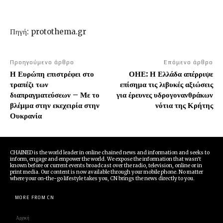
Πηγή: protothema.gr
Προηγούμενο άρθρο
Επόμενο άρθρο
Η Ευρώπη επιστρέφει στο
ΟΗΕ: Η Ελλάδα απέρριψε
τραπέζι των
επίσημα τις λιβυκές αξιώσεις
διαπραγματεύσεων – Με το
για έρευνες υδρογονανθράκων
βλέμμα στην εκεχειρία στην
νότια της Κρήτης
Ουκρανία
CHAINED is the world leader in online chained news and information and seeks to
inform, engage and empower the world. We expose the information that wasn't
known before or current events broadcast over the radio, television, online or in
print media. Our content is now available through your mobile phone. No matter
where your on-the-go lifestyle takes you, CN brings the news directly to you.
MORE FROM CN
Αρχική