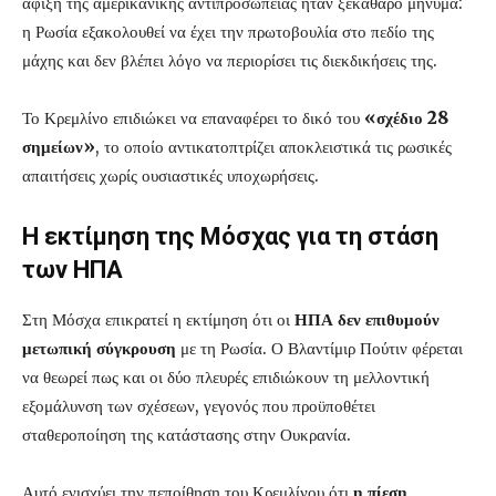
άφιξη της αμερικανικής αντιπροσωπείας ήταν ξεκάθαρο μήνυμα:
η Ρωσία εξακολουθεί να έχει την πρωτοβουλία στο πεδίο της
μάχης και δεν βλέπει λόγο να περιορίσει τις διεκδικήσεις της.
Το Κρεμλίνο επιδιώκει να επαναφέρει το δικό του
«σχέδιο 28
σημείων»
, το οποίο αντικατοπτρίζει αποκλειστικά τις ρωσικές
απαιτήσεις χωρίς ουσιαστικές υποχωρήσεις.
Η εκτίμηση της Μόσχας για τη στάση
των ΗΠΑ
Στη Μόσχα επικρατεί η εκτίμηση ότι οι
ΗΠΑ δεν επιθυμούν
μετωπική σύγκρουση
με τη Ρωσία. Ο Βλαντίμιρ Πούτιν φέρεται
να θεωρεί πως και οι δύο πλευρές επιδιώκουν τη μελλοντική
εξομάλυνση των σχέσεων, γεγονός που προϋποθέτει
σταθεροποίηση της κατάστασης στην Ουκρανία.
Αυτό ενισχύει την πεποίθηση του Κρεμλίνου ότι
η πίεση