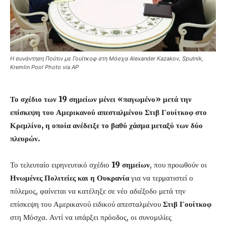
Η συνάντηση Πούτιν με Γουίτκοφ στη Μόσχα Alexander Kazakov, Sputnik,
Kremlin Pool Photo via AP
Το σχέδιο των 19 σημείων μένει «παγωμένο» μετά την
επίσκεψη του Αμερικανού απεσταλμένου Στιβ Γουίτκοφ στο
Κρεμλίνο, η οποία ανέδειξε το βαθύ χάσμα μεταξύ των δύο
πλευρών.
Το τελευταίο ειρηνευτικό σχέδιο
19 σημείων
, που προωθούν οι
Ηνωμένες Πολιτείες και η Ουκρανία
για να τερματιστεί ο
πόλεμος, φαίνεται να κατέληξε σε νέο αδιέξοδο μετά την
επίσκεψη του Αμερικανού ειδικού απεσταλμένου
Στιβ Γουίτκοφ
στη Μόσχα. Αντί να υπάρξει πρόοδος, οι συνομιλίες