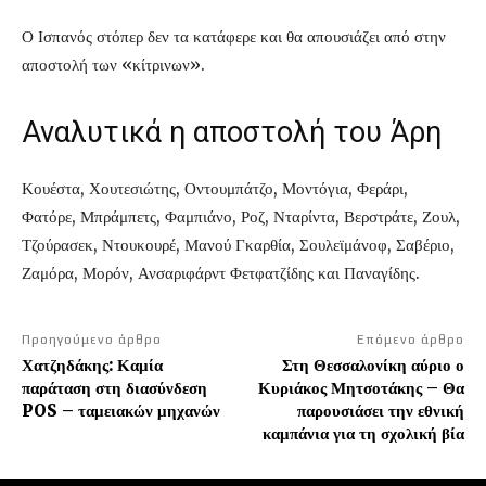
Ο Ισπανός στόπερ δεν τα κατάφερε και θα απουσιάζει από στην
αποστολή των «κίτρινων».
Αναλυτικά η αποστολή του Άρη
Κουέστα, Χουτεσιώτης, Οντουμπάτζο, Μοντόγια, Φεράρι,
Φατόρε, Μπράμπετς, Φαμπιάνο, Ροζ, Νταρίντα, Βερστράτε, Ζουλ,
Τζούρασεκ, Ντουκουρέ, Μανού Γκαρθία, Σουλεϊμάνοφ, Σαβέριο,
Ζαμόρα, Μορόν, Ανσαριφάρντ Φετφατζίδης και Παναγίδης.
Προηγούμενο άρθρο
Επόμενο άρθρο
Χατζηδάκης: Καμία
Στη Θεσσαλονίκη αύριο ο
παράταση στη διασύνδεση
Κυριάκος Μητσοτάκης – Θα
POS – ταμειακών μηχανών
παρουσιάσει την εθνική
καμπάνια για τη σχολική βία