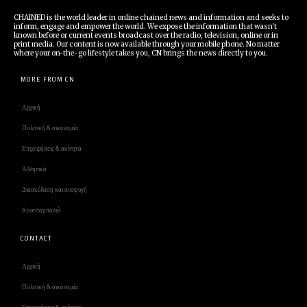
CHAINED is the world leader in online chained news and information and seeks to
inform, engage and empower the world. We expose the information that wasn't
known before or current events broadcast over the radio, television, online or in
print media. Our content is now available through your mobile phone. No matter
where your on-the-go lifestyle takes you, CN brings the news directly to you.
MORE FROM CN
Αρχική
Πολιτική & οικονομία
Επιχειρήσεις & ακίνητα
Αθλητικά
Διασκέδαση και αναψυχή
Κουτσομπολιό
CONTACT
Αρχική
Πολιτική & οικονομία