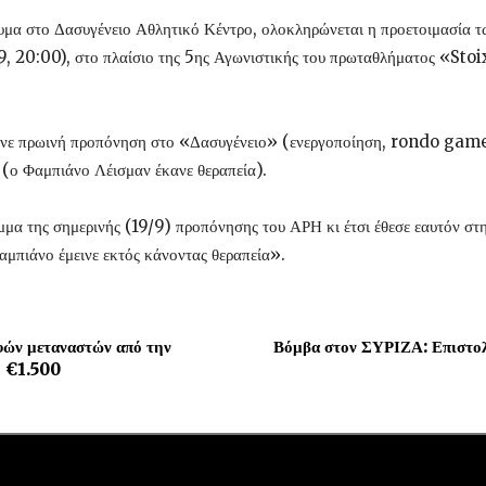
ευμα στο Δασυγένειο Αθλητικό Κέντρο, ολοκληρώνεται η προετοιμασία 
09, 20:00), στο πλαίσιο της 5ης Αγωνιστικής του πρωταθλήματος «S
νε πρωινή προπόνηση στο «Δασυγένειο» (ενεργοποίηση, rondo game, α
 (ο Φαμπιάνο Λέισμαν έκανε θεραπεία).
α της σημερινής (19/9) προπόνησης του ΑΡΗ κι έτσι έθεσε εαυτόν στη 
αμπιάνο έμεινε εκτός κάνοντας θεραπεία».
φών μεταναστών από την
Βόμβα στον ΣΥΡΙΖΑ: Επιστολ
ό €1.500