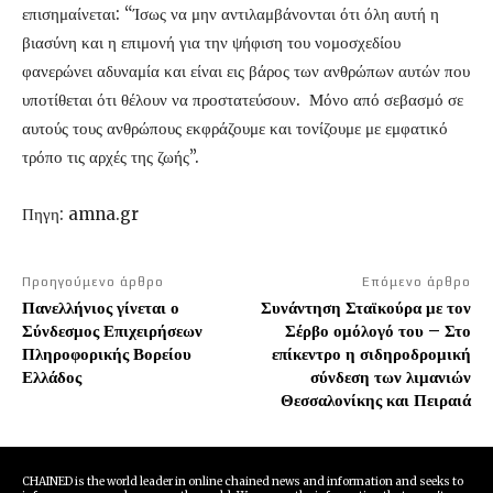
επισημαίνεται: “Ίσως να μην αντιλαμβάνονται ότι όλη αυτή η
βιασύνη και η επιμονή για την ψήφιση του νομοσχεδίου
φανερώνει αδυναμία και είναι εις βάρος των ανθρώπων αυτών που
υποτίθεται ότι θέλουν να προστατεύσουν. Μόνο από σεβασμό σε
αυτούς τους ανθρώπους εκφράζουμε και τονίζουμε με εμφατικό
τρόπο τις αρχές της ζωής”.
Πηγη: amna.gr
Προηγούμενο άρθρο
Επόμενο άρθρο
Πανελλήνιος γίνεται ο
Συνάντηση Σταϊκούρα με τον
Σύνδεσμος Επιχειρήσεων
Σέρβο ομόλογό του – Στο
Πληροφορικής Βορείου
επίκεντρο η σιδηροδρομική
Ελλάδος
σύνδεση των λιμανιών
Θεσσαλονίκης και Πειραιά
CHAINED is the world leader in online chained news and information and seeks to