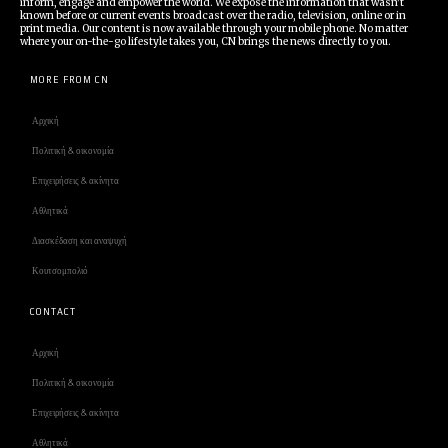
inform, engage and empower the world. We expose the information that wasn't
known before or current events broadcast over the radio, television, online or in
print media. Our content is now available through your mobile phone. No matter
where your on-the-go lifestyle takes you, CN brings the news directly to you.
MORE FROM CN
Αρχική
Πολιτική & οικονομία
Επιχειρήσεις & ακίνητα
Αθλητικά
Διασκέδαση και αναψυχή
Κουτσομπολιό
CONTACT
Αρχική
Πολιτική & οικονομία
Επιχειρήσεις & ακίνητα
Αθλητικά