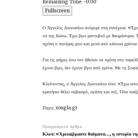
Remaining Time
–
0:00
Fullscreen
Ο Άγγελος Διονυσίου ανέφερε στη συνέχεια: «Έχε
να της δώσω. Έχω βγει ραντεβού με θαυμάστρια. Έ
σχέση ο πατέρας μου και μετά από κάποια χρόνια 
Για τις φήμες που τον ήθελαν σε σχέση στο παρελ
έχουν βγει, δεν έχουν βγει από εμένα. Με τη Σοφ
Κλείνοντας, ο Άγγελος Διονυσίου είπε: «Έχω απισ
κρατήσει θέλει σεβασμό, αγάπη και σεξ. Όλα παίζ
Πηγη: zougla.gr
Προηγούμενο άρθρο
Κλοπ: «Χρειαζόμαστε θαύματα…, η ιστορία της