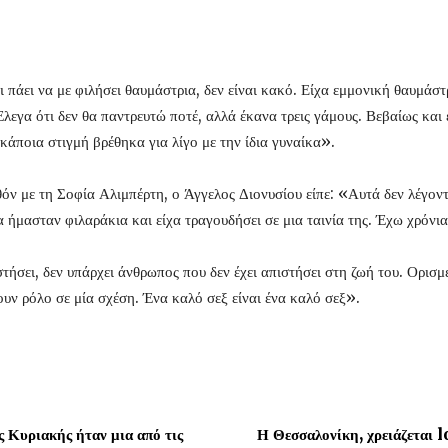
ι πάει να με φιλήσει θαυμάστρια, δεν είναι κακό. Είχα εμμονική θαυμά
λεγα ότι δεν θα παντρευτώ ποτέ, αλλά έκανα τρεις γάμους. Βεβαίως και 
κάποια στιγμή βρέθηκα για λίγο με την ίδια γυναίκα».
θόν με τη Σοφία Αλιμπέρτη, ο Άγγελος Διονυσίου είπε: «Αυτά δεν λέγον
ία ήμασταν φιλαράκια και είχα τραγουδήσει σε μια ταινία της. Έχω χρόνι
τήσει, δεν υπάρχει άνθρωπος που δεν έχει απιστήσει στη ζωή του. Ορισμ
ουν ρόλο σε μία σχέση. Ένα καλό σεξ είναι ένα καλό σεξ».
 Κυριακής ήταν μια από τις
Η Θεσσαλονίκη, χρειάζεται